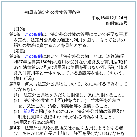
○柏原市法定外公共物管理条例
平成16年12月24日
条例第25号
(目的)
第1条
この条例
は、法定外公共物の管理について必要な事項
を定め、法定外公共物の適正な利用を図り、もって公共の
福祉の増進に資することを目的とする。
(定義)
第2条
この条例
において「法定外公共物」とは、道路法
(昭
和27年法律第180号)
の適用を受けない道路及び河川法
(昭和
39年法律第167号)
の適用又は準用を受けない河川等
(当該道
路又は河川等と一体を成している施設等を含む。)
をいう。
(禁止行為)
第3条
何人も法定外公共物について、次に掲げる行為をして
はならない。
(1)
法定外公共物をみだりに損傷し、又は汚損すること。
(2)
法定外公共物に土石
(砂を含む。)
、竹木等を堆積さ
せ、又はごみ、汚物、廃棄物等を投棄すること。
(3)
前2号
に掲げるもののほか、法定外公共物の管理及び
利用に支障を及ぼすおそれがある行為をすること。
(占用及び行為の許可)
第4条
法定外公共物の敷地又は水面を占用しようとする者
は、あらかじめ市長に申請し、許可を受けなければならな