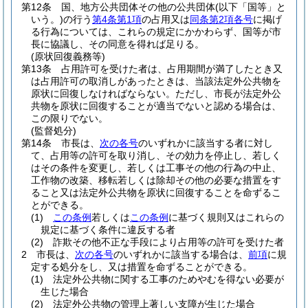
第12条
国、地方公共団体その他の公共団体
(以下「国等」と
いう。)
の行う
第4条第1項
の占用又は
同条第2項各号
に掲げ
る行為については、これらの規定にかかわらず、国等が市
長に協議し、その同意を得れば足りる。
(原状回復義務等)
第13条
占用許可を受けた者は、占用期間が満了したとき又
は占用許可の取消しがあったときは、当該法定外公共物を
原状に回復しなければならない。
ただし、市長が法定外公
共物を原状に回復することが適当でないと認める場合は、
この限りでない。
(監督処分)
第14条
市長は、
次の各号
のいずれかに該当する者に対し
て、占用等の許可を取り消し、その効力を停止し、若しく
はその条件を変更し、若しくは工事その他の行為の中止、
工作物の改築、移転若しくは除却その他の必要な措置をす
ること又は法定外公共物を原状に回復することを命ずるこ
とができる。
(1)
この条例
若しくは
この条例
に基づく規則又はこれらの
規定に基づく条件に違反する者
(2)
詐欺その他不正な手段により占用等の許可を受けた者
2
市長は、
次の各号
のいずれかに該当する場合は、
前項
に規
定する処分をし、又は措置を命ずることができる。
(1)
法定外公共物に関する工事のためやむを得ない必要が
生じた場合
(2)
法定外公共物の管理上著しい支障が生じた場合