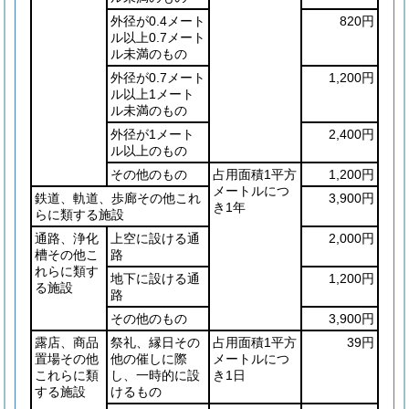
外径が0.4メート
820円
ル以上0.7メート
ル未満のもの
外径が0.7メート
1,200円
ル以上1メート
ル未満のもの
外径が1メート
2,400円
ル以上のもの
その他のもの
占用面積1平方
1,200円
メートルにつ
鉄道、軌道、歩廊その他これ
3,900円
き1年
らに類する施設
通路、浄化
上空に設ける通
2,000円
槽その他こ
路
れらに類す
地下に設ける通
1,200円
る施設
路
その他のもの
3,900円
露店、商品
祭礼、縁日その
占用面積1平方
39円
置場その他
他の催しに際
メートルにつ
これらに類
し、一時的に設
き1日
する施設
けるもの