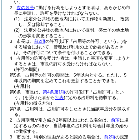
い。
2
次の各号
に掲げる行為をしようとする者は、あらかじめ市
長に申請し、許可を受けなければならない。
(1)
法定外公共物の敷地内において工作物を新築し、改築
し、又は除却すること。
(2)
法定外公共物の敷地内において掘削、盛土その他土地
の形状を変更すること。
3
市長は、
前2項
の許可
(以下「占用等の許可」という。)
を
する場合において、管理及び利用の上で必要があるとき
は、その許可について条件を付けることができる。
4
占用等の許可を受けた者は、申請した事項を変更しようと
するときは、市長の許可を受けなければならない。
(許可の期間)
第5条
占用等の許可の期間は、5年以内とする。
ただし、5
年以内の期間を定めてこれを更新することができる。
(占用料)
第6条
市長は、
第4条第1項
の許可
(以下「占用許可」とい
う。)
を受けた者から
別表
に定める占用料を徴収する。
(占用料の徴収方法)
第7条
占用料は、占用許可をしたときに当該年度分を徴収す
る。
2
占用期間が引き続き2年度以上にわたる場合は、
前項
に規
定するもののほか、当該年度の占用料を毎会計年度の始め
に徴収する。
3
市長は、特別の理由があると認める場合は、
前2項
の規定