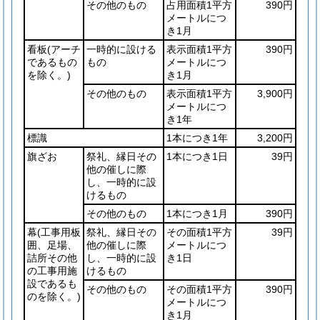
その他のもの
占用面積1平方
390円
メートルにつ
き1月
看板
(アーチ
一時的に設ける
表示面積1平方
390円
であるもの
もの
メートルにつ
を除く。)
き1月
その他のもの
表示面積1平方
3,900円
メートルにつ
き1年
標識
1本につき1年
3,200円
旗ざお
祭礼、縁日その
1本につき1日
39円
他の催しに際
し、一時的に設
けるもの
その他のもの
1本につき1月
390円
幕
(工事用板
祭礼、縁日その
その面積1平方
39円
囲、足場、
他の催しに際
メートルにつ
詰所その他
し、一時的に設
き1日
の工事用施
けるもの
設であるも
その他のもの
その面積1平方
390円
のを除く。)
メートルにつ
き1月