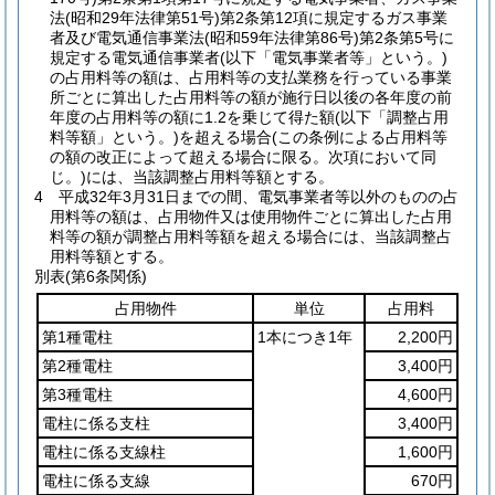
法
(昭和29年法律第51号)
第2条第12項に規定するガス事業
者及び電気通信事業法
(昭和59年法律第86号)
第2条第5号に
規定する電気通信事業者
(以下「電気事業者等」という。)
の占用料等の額は、占用料等の支払業務を行っている事業
所ごとに算出した占用料等の額が施行日以後の各年度の前
年度の占用料等の額に1.2を乗じて得た額
(以下「調整占用
料等額」という。)
を超える場合
(この条例による占用料等
の額の改正によって超える場合に限る。次項において同
じ。)
には、当該調整占用料等額とする。
4
平成32年3月31日までの間、電気事業者等以外のものの占
用料等の額は、占用物件又は使用物件ごとに算出した占用
料等の額が調整占用料等額を超える場合には、当該調整占
用料等額とする。
別表
(第6条関係)
占用物件
単位
占用料
第1種電柱
1本につき1年
2,200円
第2種電柱
3,400円
第3種電柱
4,600円
電柱に係る支柱
3,400円
電柱に係る支線柱
1,600円
電柱に係る支線
670円