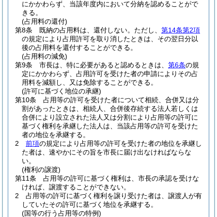
にかかわらず、当該年度内において分納を認めることがで
きる。
(占用料の還付)
第8条
既納の占用料は、還付しない。
ただし、
第14条第2項
の規定により占用許可を取り消したときは、その翌日分以
後の占用料を還付することができる。
(占用料の減免)
第9条
市長は、特に必要があると認めるときは、
第6条
の規
定にかかわらず、占用許可を受けた者の申請によりその占
用料を減額し、又は免除することができる。
(許可に基づく地位の承継)
第10条
占用等の許可を受けた者について相続、合併又は分
割があったときは、相続人、合併後存続する法人若しくは
合併により設立された法人又は分割により占用等の許可に
基づく権利を承継した法人は、当該占用等の許可を受けた
者の地位を承継する。
2
前項
の規定により占用等の許可を受けた者の地位を承継し
た者は、速やかにその旨を市長に届け出なければならな
い。
(権利の譲渡)
第11条
占用等の許可に基づく権利は、市長の承認を受けな
ければ、譲渡することができない。
2
占用等の許可に基づく権利を譲り受けた者は、譲渡人が有
していたその許可に基づく地位を承継する。
(国等の行う占用等の特例)