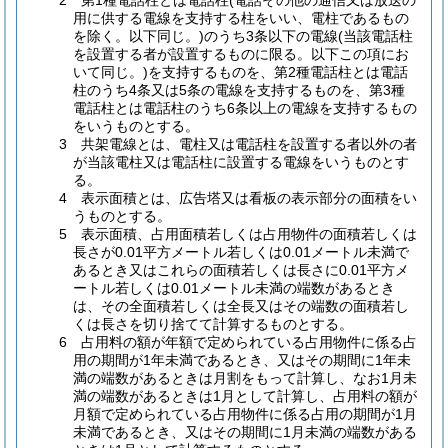
2 第1種電話柱とは電話柱(電話その他の通信又は放送の
用に供する電線を支持する柱をいい、電柱であるもの
を除く。以下同じ。)のうち3条以下の電線(当該電話柱
を設置する者が設置するものに限る。以下この項にお
いて同じ。)を支持するものを、第2種電話柱とは電話
柱のうち4条又は5条の電線を支持するものを、第3種
電話柱とは電話柱のうち6条以上の電線を支持するもの
をいうものとする。
3 共架電線とは、電柱又は電話柱を設置する者以外の者
が当該電柱又は電話柱に設置する電線をいうものとす
る。
4 表示面積とは、広告塔又は看板の表示部分の面積をい
うものとする。
5 表示面積、占用面積若しくは占用物件の面積若しくは
長さが0.01平方メートル若しくは0.01メートル未満で
あるとき又はこれらの面積若しくは長さに0.01平方メ
ートル若しくは0.01メートル未満の端数があるとき
は、その全面積若しくは全長又はその端数の面積若し
くは長さを切り捨てて計算するものとする。
6 占用料の額が年額で定められている占用物件に係る占
用の期間が1年未満であるとき、又はその期間に1年未
満の端数があるときは月割をもって計算し、なお1月未
満の端数があるときは1月として計算し、占用料の額が
月額で定められている占用物件に係る占用の期間が1月
未満であるとき、又はその期間に1月未満の端数がある