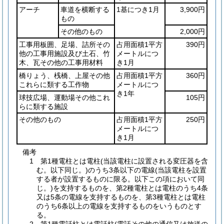
アーチ
車道を横断する
1基につき1月
3,900円
もの
その他のもの
2,000円
工事用板囲、足場、詰所その
占用面積1平方
390円
他の工事用施設及び土石、竹
メートルにつ
木、瓦その他の工事用材料
き1月
橋りょう、桟橋、上屋その他
占用面積1平方
360円
これらに類する工作物
メートルにつ
き1年
球技広場、運動場その他これ
105円
らに類する施設
その他のもの
占用面積1平方
250円
メートルにつ
き1月
備考
1 第1種電柱とは電柱(当該電柱に設置される変圧器を含
む。以下同じ。)のうち3条以下の電線(当該電柱を設置
する者が設置するものに限る。以下この項において同
じ。)を支持するものを、第2種電柱とは電柱のうち4条
又は5条の電線を支持するものを、第3種電柱とは電柱
のうち6条以上の電線を支持するものをいうものとす
る。