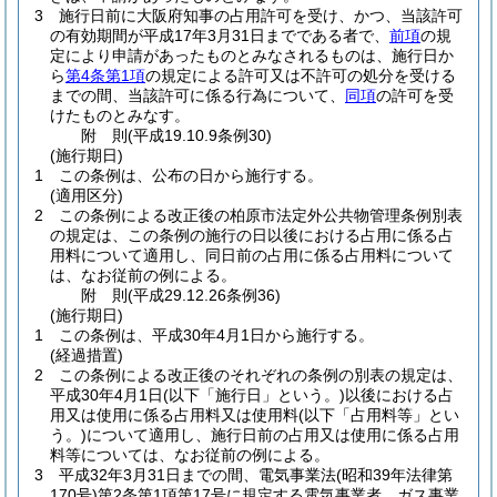
3
施行日前に大阪府知事の占用許可を受け、かつ、当該許可
の有効期間が平成17年3月31日までである者で、
前項
の規
定により申請があったものとみなされるものは、施行日か
ら
第4条第1項
の規定による許可又は不許可の処分を受ける
までの間、当該許可に係る行為について、
同項
の許可を受
けたものとみなす。
附
則
(平成19.10.9
条例30)
(施行期日)
1
この条例は、公布の日から施行する。
(適用区分)
2
この条例による改正後の柏原市法定外公共物管理条例別表
の規定は、この条例の施行の日以後における占用に係る占
用料について適用し、同日前の占用に係る占用料について
は、なお従前の例による。
附
則
(平成29.12.26
条例36)
(施行期日)
1
この条例は、平成30年4月1日から施行する。
(経過措置)
2
この条例による改正後のそれぞれの条例の別表の規定は、
平成30年4月1日
(以下「施行日」という。)
以後における占
用又は使用に係る占用料又は使用料
(以下「占用料等」とい
う。)
について適用し、施行日前の占用又は使用に係る占用
料等については、なお従前の例による。
3
平成32年3月31日までの間、電気事業法
(昭和39年法律第
170号)
第2条第1項第17号に規定する電気事業者、ガス事業