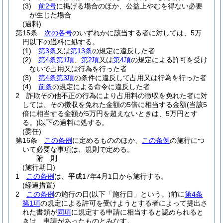
(3)
前2号
に掲げる場合のほか、公益上やむを得ない必要
が生じた場合
(過料)
第15条
次の各号
のいずれかに該当する者に対しては、5万
円以下の過料に処する。
(1)
第3条
又は
第13条
の規定に違反した者
(2)
第4条第1項
、
第2項
又は
第4項
の規定による許可を受け
ないで占用又は行為を行った者
(3)
第4条第3項
の条件に違反して占用又は行為を行った者
(4)
前条
の規定による命令に違反した者
2
詐欺その他不正の行為により占用料の徴収を免れた者に対
しては、その徴収を免れた金額の5倍に相当する金額
(当該5
倍に相当する金額が5万円を超えないときは、5万円とす
る。)
以下の過料に処する。
(委任)
第16条
この条例
に定めるもののほか、
この条例
の施行につ
いて必要な事項は、規則で定める。
附
則
(施行期日)
1
この条例
は、平成17年4月1日から施行する。
(経過措置)
2
この条例
の施行の日
(以下「施行日」という。)
前に
第4条
第1項
の規定による許可を受けようとする者によって提出さ
れた書類が
同項
に規定する申請に相当すると認められると
きは、申請があったものとみなす。