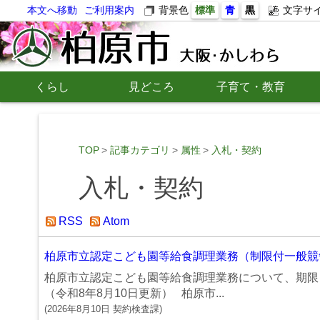
本文へ移動
ご利用案内
背景色
標準
青
黒
文字サ
くらし
見どころ
子育て・教育
TOP
記事カテゴリ
属性
入札・契約
入札・契約
RSS
Atom
柏原市立認定こども園等給食調理業務（制限付一般競争
柏原市立認定こども園等給食調理業務について、期限
（令和8年8月10日更新） 柏原市...
(
2026年8月10日
契約検査課
)