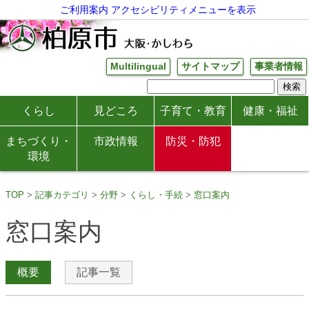
ご利用案内
アクセシビリティメニューを表示
Multilingual
サイトマップ
事業者情報
くらし
見どころ
子育て・教育
健康・福祉
まちづくり・
市政情報
防災・防犯
環境
TOP
記事カテゴリ
分野
くらし・手続
窓口案内
窓口案内
概要
記事一覧