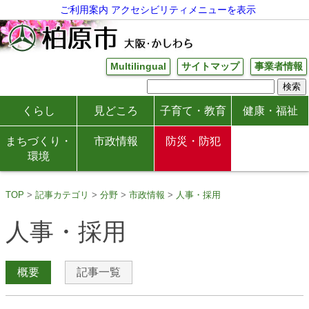
ご利用案内
アクセシビリティメニューを表示
Multilingual
サイトマップ
事業者情報
くらし
見どころ
子育て・教育
健康・福祉
まちづくり・
市政情報
防災・防犯
環境
TOP
記事カテゴリ
分野
市政情報
人事・採用
人事・採用
概要
記事一覧