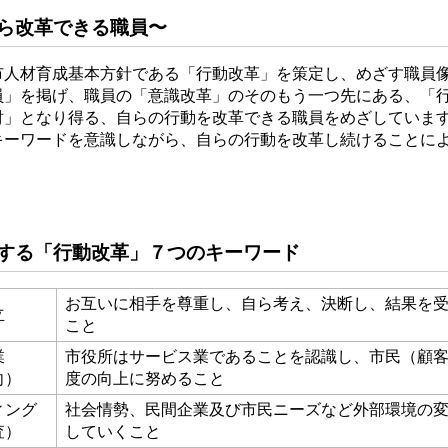
ら改革できる職員〜
市人材育成基本方針である「行動改革」を策定し、めざす職員
員」を掲げ、職員の「意識改革」のそのもう一つ先にある、「
財」となり得る、自らの行動を改革できる職員をめざしていま
キーワードを意識しながら、自らの行動を改革し続けることに
。
する「行動改革」７つのキーワード
お互いに相手を尊重し、自ら考え、決断し、結果を
立
こと
業
市役所はサービス業であることを認識し、市民（顧
向）
度の向上に努めること
ィング
社会情勢、民間企業及び市民ニーズなど外部環境の
査）
していくこと