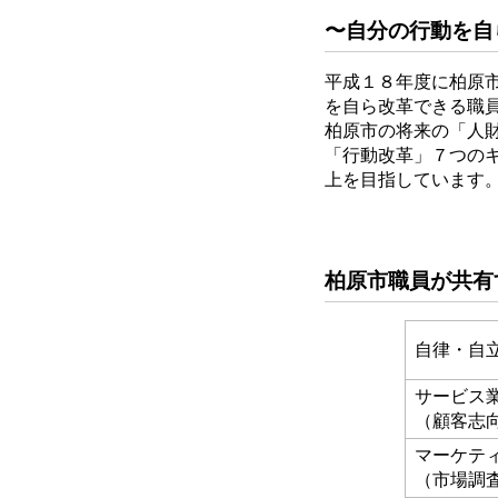
〜自分の行動を自
平成１８年度に柏原
を自ら改革できる職
柏原市の将来の「人
「行動改革」７つの
上を目指しています
柏原市職員が共有
自律・自
サービス
（顧客志
マーケテ
（市場調