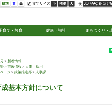
標準
青
黒
文字サイズ
小
標準
大
ふりがなをつけ
子育て・教育
健康・福祉
まちづくり・
区分
新着情報
分野
市政情報
人事・採用
ページ
政策推進部
人事課
育成基本方針について