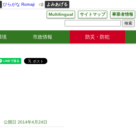
る
ひらがな
Romaji
よみあげる
Multilingual
サイトマップ
事業者情報
環境
市政情報
防災・防犯
公開日 2014年4月24日