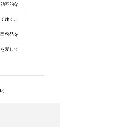
り効率的な
してゆくこ
自己啓発を
市を愛して
ル）