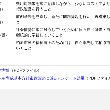
果
費用対効果を常に意識しながら、少ないコストでよ
向）
行政運営を行うこと
前例踏襲を見直し、新たに問題提起を行い、再構築
向）
と
社会情勢に常に対応していくために日々自己研鑽・
学習）
継続的に学習していくこと
柏原市民の福祉向上のためには、自ら率先して柏原
いくこと
本方針
（PDFファイル）
人材育成基本方針素案策定に係るアンケート結果
（PDFファイ