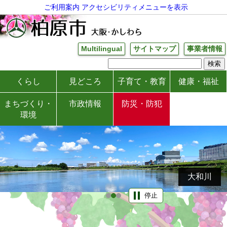
ご利用案内
アクセシビリティメニューを表示
Multilingual
サイトマップ
事業者情報
くらし
見どころ
子育て・教育
健康・福祉
まちづくり・
市政情報
防災・防犯
環境
旧大阪鉄道亀瀬隧道（亀の瀬トンネル）
大和川
世界に羽ばたけ！柏原ぶどう
停止