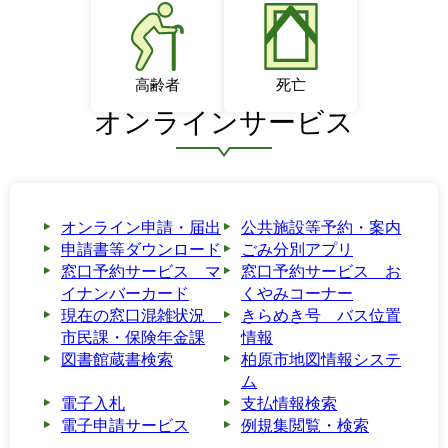
高齢者
死亡
オンラインサービス
オンライン申請・届出
公共施設等予約・案内
申請書等ダウンロード
ごみ分別アプリ
窓口予約サービス マ
窓口予約サービス お
イナンバーカード
くやみコーナー
現在の窓口混雑状況
きらめき号 バス位置
市民課・保険年金課
情報
図書館蔵書検索
柏原市地図情報システ
ム
電子入札
支払情報検索
電子申請サービス
例規集閲覧・検索