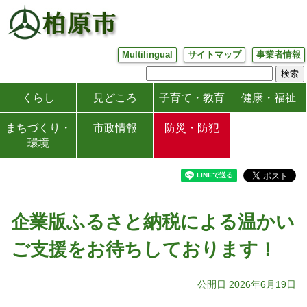
Multilingual
サイトマップ
事業者情報
くらし
見どころ
子育て・教育
健康・福祉
まちづくり・
市政情報
防災・防犯
環境
企業版ふるさと納税による温かい
ご支援をお待ちしております！
公開日 2026年6月19日