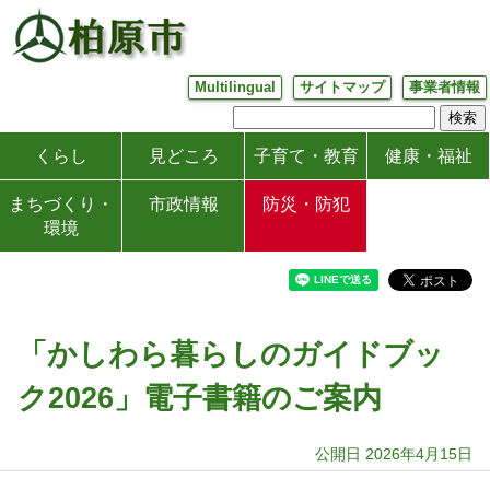
Multilingual
サイトマップ
事業者情報
くらし
見どころ
子育て・教育
健康・福祉
まちづくり・
市政情報
防災・防犯
環境
「かしわら暮らしのガイドブッ
ク2026」電子書籍のご案内
公開日 2026年4月15日