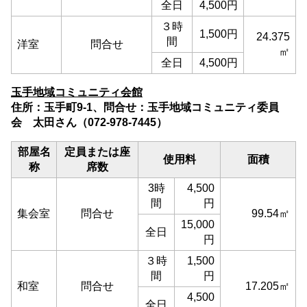
全日
4,500円
３時
1,500円
24.375
間
洋室
問合せ
㎡
全日
4,500円
玉手地域コミュニティ会館
住所：玉手町9-1、問合せ：玉手地域コミュニティ委員
会 太田さん（072-978-7445）
部屋名
定員または座
使用料
面積
称
席数
3時
4,500
間
円
集会室
問合せ
99.54㎡
15,000
全日
円
３時
1,500
間
円
和室
問合せ
17.205㎡
4,500
全日