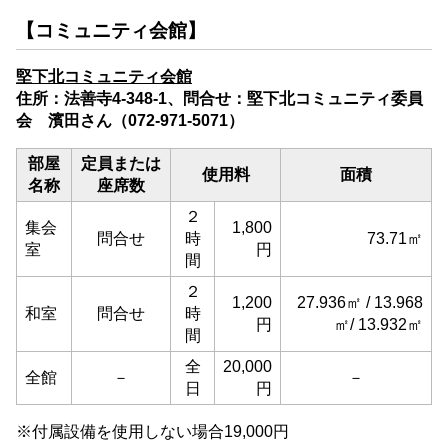
【コミュニティ会館】
堅下北コミュニティ会館
住所：法善寺4-348-1、問合せ：堅下北コミュニティ委員
会 濱田さん（072-971-5071）
部屋
定員または
使用料
面積
名称
座席数
２
集会
1,800
問合せ
時
73.71㎡
室
円
間
２
1,200
27.936㎡ / 13.968
和室
問合せ
時
円
㎡/ 13.932㎡
間
全
20,000
全館
－
－
日
円
※付属設備を使用しない場合19,000円