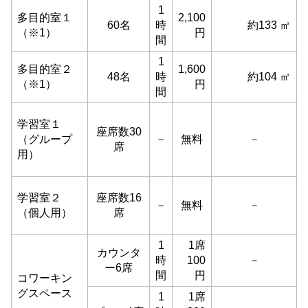
1
多目的室１
2,100
60名
時
約133 ㎡
（※1）
円
間
1
多目的室２
1,600
48名
時
約104 ㎡
（※1）
円
間
学習室１
座席数30
（グループ
－
無料
－
席
用）
学習室２
座席数16
－
無料
－
（個人用）
席
1
1席
カウンタ
時
100
－
ー6席
間
円
コワーキン
グスペース
1
1席