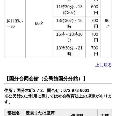
11時30分～13
600
時30時
円
多目的ホ
13時30時～16
700
96
60名
ール
時
円
㎡
16時～18時30
700
分
円
18時30分～21
700
時
円
上に戻る
【国分合同会館（公民館国分分館）】
住所：国分本町2-7-2、問合せ：072-978-6001
※公民館のご利用に際しては社会教育法上の規定がありま
す。
部屋名
定員または座席
使用料
面積