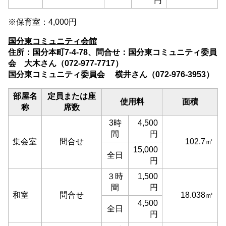
円
※保育室：4,000円
国分東コミュニティ会館
住所：国分本町7-4-78、問合せ：国分東コミュニティ委員
会 大木さん（072-977-7717）
国分東コミュニティ委員会 横井さん（072-976-3953）
部屋名
定員または座
使用料
面積
称
席数
3時
4,500
間
円
集会室
問合せ
102.7㎡
15,000
全日
円
３時
1,500
間
円
和室
問合せ
18.038㎡
4,500
全日
円