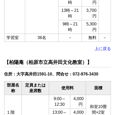
時
円
13時～21
3,700
時
円
9時～21
5,300
時
円
学習室
36名
－
無料
－
上に戻る
【柏陽庵（柏原市立高井田文化教室）】
住所：大字高井田1591-10、問合せ：072-976-3430
部屋名
定員または
使用料
面積
称
座席数
9:00～
4,000
12:30
円
和室10畳
１階
13:00～
4,000
間×2室