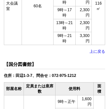
時
円
大会議
116
60名
室
㎡
9時～17
2,300
時
円
13時～21
2,300
時
円
9時～21
3,300
時
円
上に戻る
【国分図書館】
住所：田辺1-3-7、問合せ：072-975-1212
定員または座席
面
部屋名称
使用料
数
積
1,600
9時～正午
円