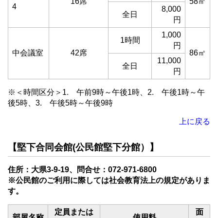
16席
58㎡
4
8,000
全日
円
1,000
1時間
円
中会議室
42席
86㎡
11,000
全日
円
※＜時間区分＞1. 午前9時～午後1時、2. 午後1時～午
後5時、3. 午後5時～午後9時
上に戻る
【堅下合同会館(公民館堅下分館）】
住所：大県3-9-19、問合せ：072-971-6800
※公民館のご利用に際しては社会教育法上の規定がありま
す。
定員または
面
部屋名称
使用料