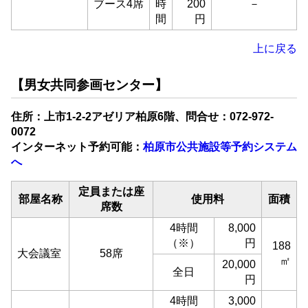
ブース4席
時
200
－
間
円
上に戻る
【男女共同参画センター】
住所：上市1-2-2アゼリア柏原6階、問合せ：072-972-
0072
インターネット予約可能：
柏原市公共施設等予約システム
へ
定員または座
部屋名称
使用料
面積
席数
4時間
8,000
（※）
円
188
大会議室
58席
㎡
20,000
全日
円
4時間
3,000