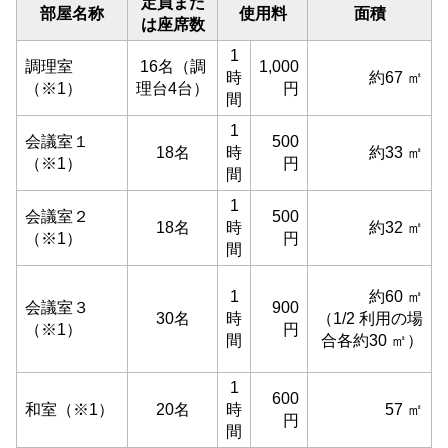
定員また
部屋名称
使用料
面積
は座席数
1
調理室
16名（調
1,000
時
約67 ㎡
（※1）
理台4台）
円
間
1
会議室１
500
18名
時
約33 ㎡
（※1）
円
間
1
会議室２
500
18名
時
約32 ㎡
（※1）
円
間
1
約60 ㎡
会議室３
900
30名
時
（1/2 利用の場
（※1）
円
間
合各約30 ㎡）
1
600
和室（※1）
20名
時
57 ㎡
円
間