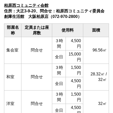
柏原西コミュニティ会館
住所：大正3-9-20、問合せ：柏原西コミュニティ委員会
創庫生活館 大阪柏原店（072-970-2800）
部屋名
定員または座
使用料
面積
称
席数
３時
4,500
間
円
集会室
問合せ
96.56㎡
15,000
全日
円
３時
1,500
間
円
28.32㎡ /
和室
問合せ
32㎡
4,500
全日
円
３時
1,500
間
円
洋室
問合せ
32㎡
4,500
全日