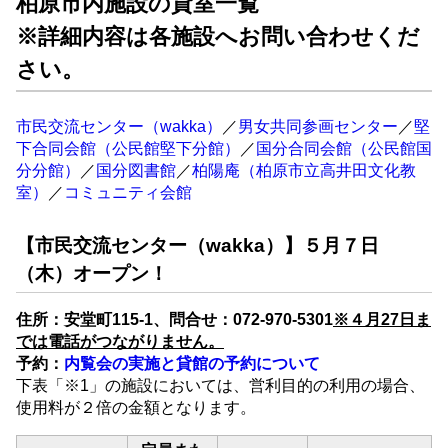
柏原市内施設の貸室一覧
※詳細内容は各施設へお問い合わせくだ
さい。
市民交流センター（wakka）
／
男女共同参画センター
／
堅
下合同会館（公民館堅下分館）
／
国分合同会館（公民館国
分分館）
／
国分図書館
／
柏陽庵（柏原市立高井田文化教
室）
／
コミュニティ会館
【市民交流センター（wakka）】
５月７日
（木）オープン！
住所：安堂町115-1、問合せ：072-970-5301
※４月27日ま
では電話がつながりません。
予約：
内覧会の実施と貸館の予約について
下表「※1」の施設においては、営利目的の利用の場合、
使用料が２倍の金額となります。