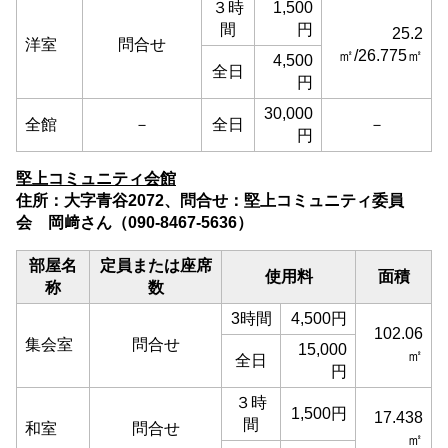
３時
1,500
間
円
25.2
洋室
問合せ
㎡/26.775㎡
4,500
全日
円
30,000
全館
－
全日
－
円
堅上コミュニティ会館
住所：大字青谷2072、問合せ：堅上コミュニティ委員
会 岡﨑さん（090-8467-5636）
部屋名
定員または座席
使用料
面積
称
数
3時間
4,500円
102.06
集会室
問合せ
15,000
㎡
全日
円
３時
1,500円
17.438
間
和室
問合せ
㎡