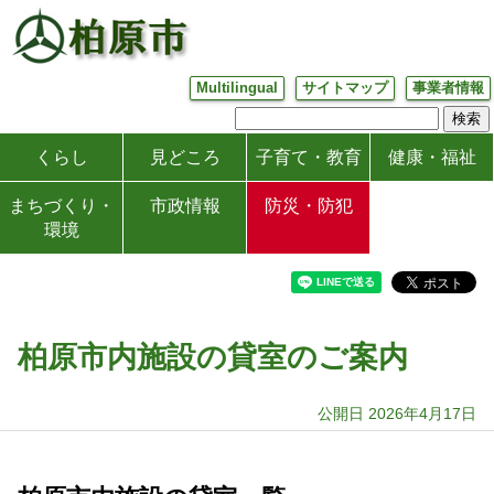
Multilingual
サイトマップ
事業者情報
くらし
見どころ
子育て・教育
健康・福祉
まちづくり・
市政情報
防災・防犯
環境
柏原市内施設の貸室のご案内
公開日 2026年4月17日