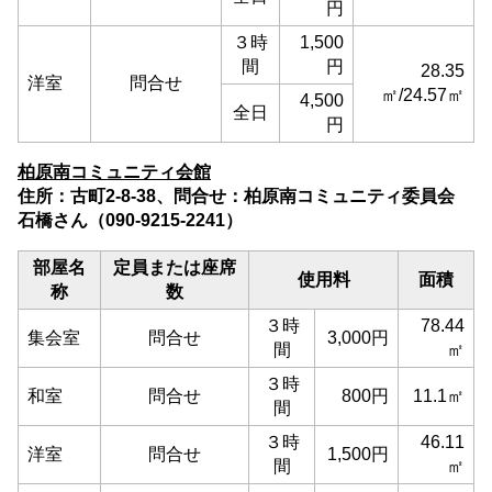
円
３時
1,500
間
円
28.35
洋室
問合せ
㎡/24.57㎡
4,500
全日
円
柏原南コミュニティ会館
住所：古町2-8-38、問合せ：柏原南コミュニティ委員会
石橋さん（090-9215-2241）
部屋名
定員または座席
使用料
面積
称
数
３時
78.44
集会室
問合せ
3,000円
間
㎡
３時
和室
問合せ
800円
11.1㎡
間
３時
46.11
洋室
問合せ
1,500円
間
㎡