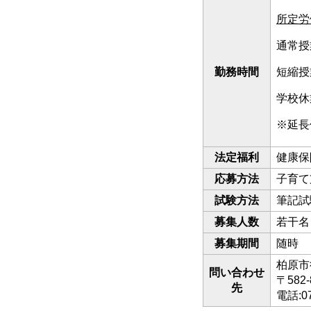
所定労
通常授
勤務時間
短縮授
学校休
※延長
法定福利
健康保
応募方法
子育て
試験方法
筆記試
募集人数
若干名
募集期間
随時
柏原市
問い合わせ
〒582
先
電話:0