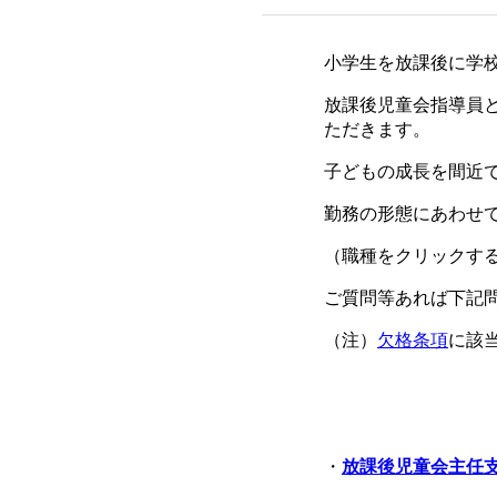
小学生を放課後に学
放課後児童会指導員
ただきます。
子どもの成長を間近
勤務の形態にあわせ
（職種をクリックす
ご質問等あれば下記
（注）
欠格条項
に該
・
放課後児童会
主任