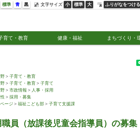
標準
青
黒
文字サイズ
小
標準
大
ふりがなをつけ
子育て・教育
健康・福祉
まちづくり・
分野
子育て・教育
分野
子育て・教育
子育て
分野
市政情報
人事・採用
属性
採用・募集
ページ
福祉こども部
子育て支援課
用職員（放課後児童会指導員）の募集