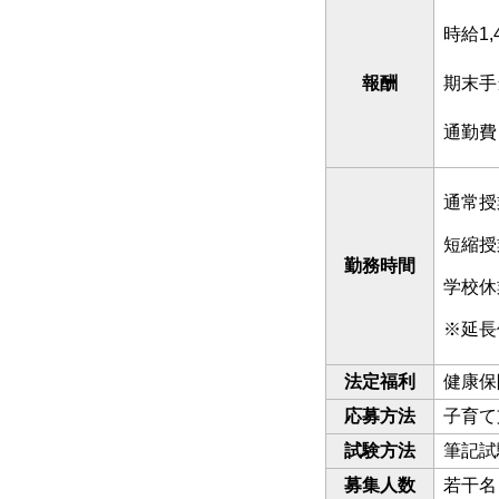
時給1
報酬
期末手
通勤費
通常授
短縮授
勤務時間
学校休
※延長
法定福利
健康保
応募方法
子育て
試験方法
筆記試
募集人数
若干名