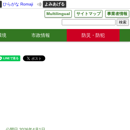
る
ひらがな
Romaji
よみあげる
Multilingual
サイトマップ
事業者情報
環境
市政情報
防災・防犯
公開日 2026年4月1日