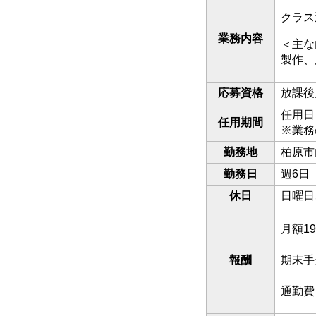
クラス
業務内容
＜主な
製作、
応募資格
放課後
任用日
任用期間
※業務
勤務地
柏原市
勤務日
週6日
休日
日曜日
月額1
報酬
期末手
通勤費