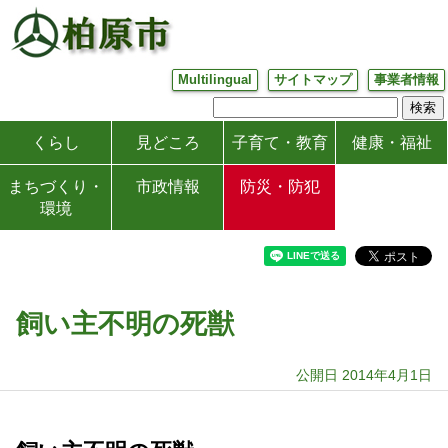
Multilingual
サイトマップ
事業者情報
くらし
見どころ
子育て・教育
健康・福祉
まちづくり・
市政情報
防災・防犯
環境
飼い主不明の死獣
公開日 2014年4月1日