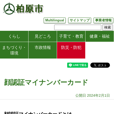
Multilingual
サイトマップ
事業者情報
くらし
見どころ
子育て・教育
健康・福祉
まちづくり・
市政情報
防災・防犯
環境
顔認証マイナンバーカード
公開日 2024年2月1日