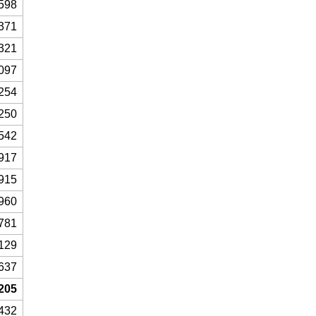
598
371
321
097
254
250
542
917
915
960
781
129
637
205
432