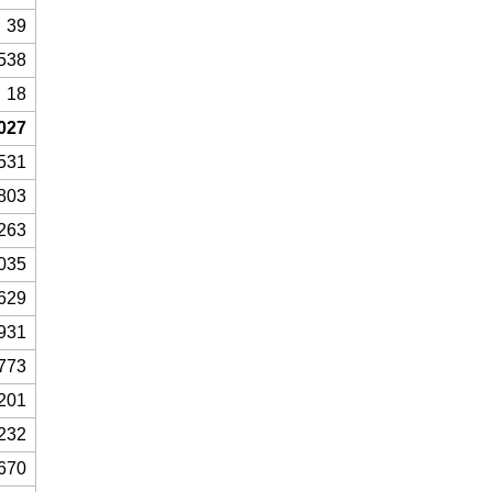
39
538
18
027
531
803
263
035
629
931
773
201
232
670