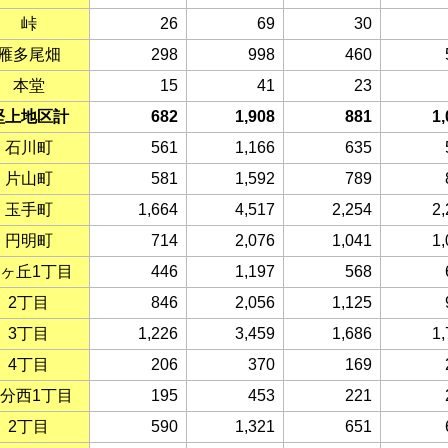
峠
26
69
30
雁多尾畑
298
998
460
本堂
15
41
23
堅上地区計
682
1,908
881
1,
石川町
561
1,166
635
片山町
581
1,592
789
玉手町
1,664
4,517
2,254
2,
円明町
714
2,076
1,041
1,
ヶ丘1丁目
446
1,197
568
2丁目
846
2,056
1,125
3丁目
1,226
3,459
1,686
1,
4丁目
206
370
169
分西1丁目
195
453
221
2丁目
590
1,321
651