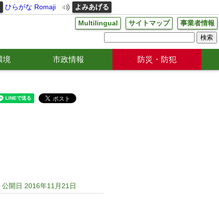
る
ひらがな
Romaji
よみあげる
Multilingual
サイトマップ
事業者情報
環境
市政情報
防災・防犯
公開日 2016年11月21日