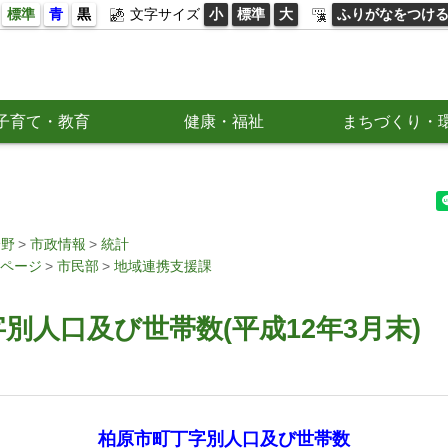
標準
青
黒
文字サイズ
小
標準
大
ふりがなをつけ
子育て・教育
健康・福祉
まちづくり・
分野
市政情報
統計
ページ
市民部
地域連携支援課
別人口及び世帯数(平成12年3月末)
柏原市町丁字別人口及び世帯数