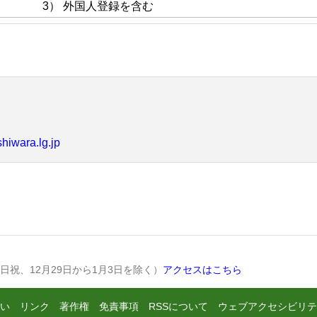
） 外国人登録を含む
shiwara.lg.jp
土日祝、12月29日から1月3日を除く）
アクセスはこちら
い
リンク
著作権
免責事項
RSSについて
ウェブアクセシビリテ