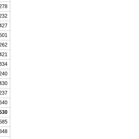
278
232
427
501
262
421
334
240
430
237
640
530
585
848