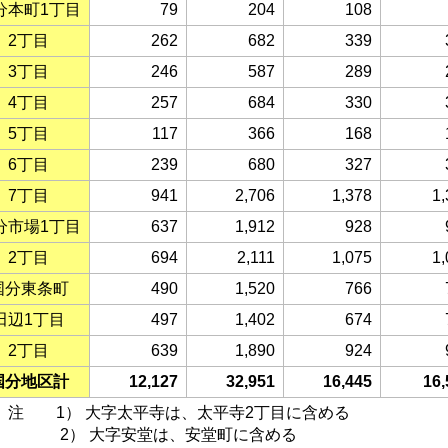
分本町1丁目
79
204
108
2丁目
262
682
339
3丁目
246
587
289
4丁目
257
684
330
5丁目
117
366
168
6丁目
239
680
327
7丁目
941
2,706
1,378
1,
分市場1丁目
637
1,912
928
2丁目
694
2,111
1,075
1,
国分東条町
490
1,520
766
田辺1丁目
497
1,402
674
2丁目
639
1,890
924
国分地区計
12,127
32,951
16,445
16,
 1） 大字太平寺は、太平寺2丁目に含める
） 大字安堂は、安堂町に含める