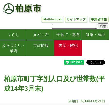
Multilingual
サイトマップ
事業者情報
くらし
見どころ
子育て・教育
健康・福祉
まちづくり・
市政情報
防災・防犯
環境
柏原市町丁字別人口及び世帯数(平
成14年3月末)
公開日 2016年11月21日