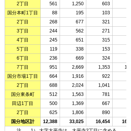
2丁目
561
1,250
603
6
国分本町1丁目
88
195
103
2丁目
268
677
321
3
3丁目
244
562
271
2
4丁目
245
651
315
3
5丁目
119
338
153
1
6丁目
236
669
324
3
7丁目
951
2,669
1,353
1,
国分市場1丁目
664
1,916
922
9
2丁目
688
2,024
1,041
9
国分東条町
512
1,563
781
7
田辺1丁目
500
1,369
667
7
2丁目
625
1,806
890
9
国分地区計
12,388
33,025
16,454
16,
注 1） 大字太平寺は、太平寺2丁目に含める