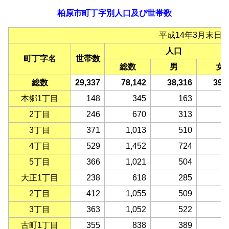
柏原市町丁字別人口及び世帯数
平成14年3月末日
人口
町丁字名
世帯数
総数
男
女
総数
29,337
78,142
38,316
39,
本郷1丁目
148
345
163
1
2丁目
246
670
313
3
3丁目
371
1,013
510
5
4丁目
529
1,452
724
7
5丁目
366
1,021
504
5
大正1丁目
238
618
285
3
2丁目
412
1,055
509
5
3丁目
363
1,052
522
5
古町1丁目
355
838
389
4