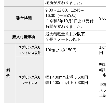
場所
が
変わり
まし
た
。
9:00～12:00、12:45～
16:30（
平日
のみ
）
受付
時間
9:00
※
令和
3
年
10月
1
日
より
受付
時間
が
変わり
まし
た
。
最大
積載
量
２
トン
以下
・
搬入
可能
車両
全長
７
メートル
以下
1
立方
スプリング
入り
10kg
につき
150
円
円
マットレス
以外
幅
1,4
幅
1,4
料
（
収
金
幅
1,400
m
m
未
満
3,600
円
スプリング
入り
幅
1,400
m
m
以上
7,300
円
マットレス
※
布
スプ
上記