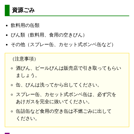
資源
ごみ
飲料
用
の
缶
類
びん
類
（
飲料
用
、
食用
の
空き
びん
）
その他
（
スプレー
缶
、
カセット
式
ボンベ
缶
など
）
（
注意
事項
）
酒
びん
、
ビール
びん
は
販売
店
で
引き取っ
て
もらい
ましょ
う
。
缶
、
びん
は
洗っ
て
から
出し
て
ください
。
スプレー
缶
、
カセット
式
ボンベ
缶
は
、
必ず
穴
を
あけ
ガス
を
完全
に
抜い
て
ください
。
缶詰
缶
など
食用
の
空き缶
は
不燃
ごみ
に
出し
て
ください
。