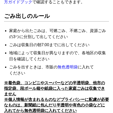
方
ガイドブック
で
確認
する
こと
も
でき
ます
。
ごみ
出し
の
ルール
家庭
から
出
た
ごみ
は
、
可燃
ごみ
、
不燃
ごみ
、
資源
ごみ
の
3
つ
に
分別
し
て
出し
て
ください
ごみ
は
収集
日
の
朝
7:00
まで
に
出し
て
ください
地域
によって
収集
日
が
異なり
ます
ので
、
各
地区
の
収集
日
を
確認
し
て
ください
ごみ
を
出す
とき
は
、
市販
の
無色
透明
袋
に
入れ
て
ください
※
着色
袋
、
コンビニ
や
スーパー
など
の
半
透明
袋
、
他
市
の
指定
袋
、
段ボール
箱
や
紙袋
に
入っ
た
家庭
ごみ
は
収集
でき
ませ
ん
※
個人
情報
が
含ま
れる
もの
など
プライバシー
に
配慮
が
必要
な
もの
は
、
新聞紙
に
包ん
だり
半
透明
や
有色
の
小袋
など
に
入れ
て
から
無色
透明
袋
に
入れ
て
ください