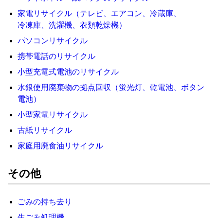
家電
リサイクル
（
テレビ
、
エアコン
、
冷蔵庫
、
冷凍庫
、
洗濯
機
、
衣類
乾燥
機
）
パソコン
リサイクル
携帯
電話
の
リサイクル
小型
充電
式
電池
の
リサイクル
水銀
使用
廃棄
物
の
拠点
回収
（
蛍光
灯
、
乾電池
、
ボタン
電池
）
小型
家電
リサイクル
古紙
リサイクル
家庭
用
廃
食
油
リサイクル
その他
ごみ
の
持ち去り
生
ごみ
処理
機