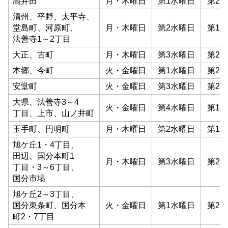
高井田
月
・
木曜日
第
1
水曜日
第
2・
清州
、
平野
、
太平寺
、
堂島町
、
河原町
、
月
・
木曜日
第
2
水曜日
第
1・
法善寺
1～2
丁目
大正
、
古町
月
・
木曜日
第
3
水曜日
第
2・
本郷
、
今町
火
・
金曜日
第
1
水曜日
第
2・
安堂町
火
・
金曜日
第
3
水曜日
第
2・
大県
、
法善寺
3～4
火
・
金曜日
第
4
水曜日
第
1・
丁目
、
上市
、
山ノ井町
玉手町
、
円明町
月
・
木曜日
第
2
水曜日
第
1・
旭ケ丘
1・4
丁目
、
田辺
、
国分本
町
1
月
・
木曜日
第
3
水曜日
第
2・
丁目
・3～6
丁目
、
国分市場
旭ケ丘
2～3
丁目
、
国分東条町
、
国分本
火
・
金曜日
第
1
水曜日
第
2・
町
2・7
丁目