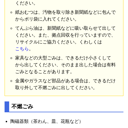
ください
。
紙おむつ
は
、
汚物
を
取り除き
新聞紙
など
に
包ん
で
から
ポリ
袋
に
入れ
て
ください
。
てんぷら
油
は
、
新聞紙
など
に
吸い取ら
せ
て
出し
て
ください
。
また
、
拠点
回収
を
行っ
て
い
ます
ので
、
リサイクル
に
ご
協力
ください
。
くわしく
は
こちら
。
家具
など
の
大型
ごみ
は
、
できるだけ
小さく
し
て
から
出し
て
ください
、
そのまま
出し
た
場合
は
有料
ごみ
と
なる
こと
が
あり
ます
。
金属
や
ガラス
など
部品
が
ある
場合
は
、
できるだけ
取り外し
て
不燃
ごみ
に
出し
て
ください
。
不燃
ごみ
陶磁器
類
（
茶わん
、
皿
、
花瓶
など
）