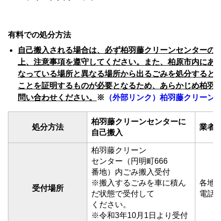
有料
で
の
処分
方法
自己
搬入
さ
れる
場合
は
、
必ず
柏羽藤
クリーン
センター
の
上
、
注意
事項
を
遵守
し
て
ください
。
また
、
柏原
市内
に
あ
なっ
て
いる
場所
と
異なる
場所
から
出る
ごみ
を
処分
する
と
こと
を
証明
する
もの
が
必要
と
なる
ため
、
あらかじめ
柏羽
問い合わせ
ください
。
※
（
外部
リンク
）
柏羽藤
クリーン
柏羽藤
クリーン
センター
に
処分
方法
業者
自己
搬入
柏羽藤
クリーン
センター
（
円明町
666
番地
）
内
ごみ
搬入
受付
※
搬入
する
ごみ
を
車
に
積ん
各
地
受付
場所
だ
状態
で
受付
し
て
電話
ください
。
※
令和
3
年
10月
1
日
より
受付