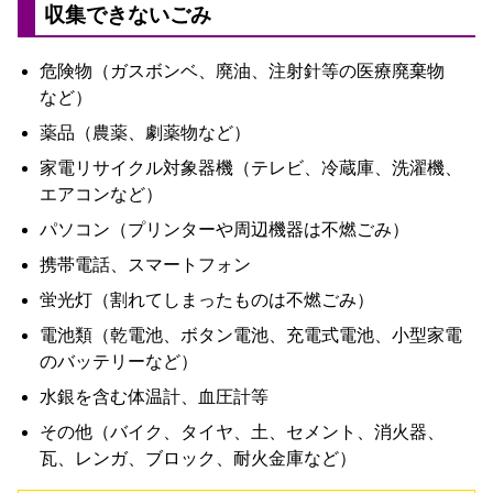
収集
でき
ない
ごみ
危険
物
（
ガス
ボンベ
、
廃油
、
注射
針
等
の
医療
廃棄
物
など
）
薬品
（
農薬
、
劇薬
物
など
）
家電
リサイクル
対象
器機
（
テレビ
、
冷蔵庫
、
洗濯
機
、
エアコン
など
）
パソコン
（
プリンター
や
周辺
機器
は
不燃
ごみ
）
携帯
電話
、
スマート
フォン
蛍光
灯
（
割れ
て
しまっ
た
もの
は
不燃
ごみ
）
電池
類
（
乾電池
、
ボタン
電池
、
充電
式
電池
、
小型
家電
の
バッテリー
など
）
水銀
を
含む
体温計
、
血圧
計
等
その他
（
バイク
、
タイヤ
、
土
、
セメント
、
消火
器
、
瓦
、
レンガ
、
ブロック
、
耐火
金庫
など
）