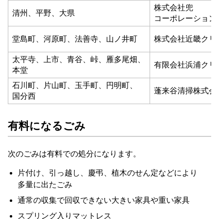
株式会社
兜
清州
、
平野
、
大県
コーポレーション
堂島町
、
河原町
、
法善寺
、
山ノ井町
株式会社
近畿
クリ
太平寺
、
上市
、
青谷
、
峠
、
雁多尾畑
、
有限
会社
浜浦
クリ
本堂
石川町
、
片山町
、
玉手町
、
円明町
、
蓬
来
谷
清掃
株式会
国分西
有料
に
なる
ごみ
次の
ごみ
は
有料
で
の
処分
に
なり
ます
。
片付け
、
引っ越し
、
慶弔
、
植木
の
せん定
など
により
多量
に
出
た
ごみ
通常
の
収集
で
回収
でき
ない
大きい
家具
や
重い
家具
スプリング
入り
マットレス