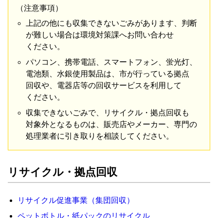
（
注意
事項
）
上記
の
他にも
収集
でき
ない
ごみ
が
あり
ます
、
判断
が
難しい
場合
は
環境
対策
課
へ
お
問い合わせ
ください
。
パソコン
、
携帯
電話
、
スマート
フォン
、
蛍光
灯
、
電池
類
、
水銀
使用
製品
は
、
市
が
行っ
て
いる
拠点
回収
や
、
電器
店
等
の
回収
サービス
を
利用
し
て
ください
。
収集
でき
ない
ごみ
で
、
リサイクル
・
拠点
回収
も
対象
外
と
なる
もの
は
、
販売
店
や
メーカー
、
専門
の
処理
業者
に
引き取り
を
相談
し
て
ください
。
リサイクル
・
拠点
回収
リサイクル
促進
事業
（
集団
回収
）
ペットボトル
・
紙パック
の
リサイクル