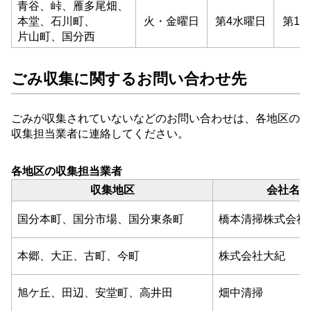
青谷
、
峠
、
雁多尾畑
、
本堂
、
石川町
、
火
・
金曜日
第
4
水曜日
第
1・
片山町
、
国分西
ごみ
収集
に関する
お
問い合わせ
先
ごみ
が
収集
さ
れ
て
い
ない
など
の
お
問い合わせ
は
、
各
地区
の
収集
担当
業者
に
連絡
し
て
ください
。
各
地区
の
収集
担当
業者
収集
地区
会社
名
国分本
町
、
国分市場
、
国分東条町
橋本
清掃
株式会社
本郷
、
大正
、
古町
、
今町
株式会社
大
紀
旭ケ丘
、
田辺
、
安堂町
、
高井田
畑中
清掃