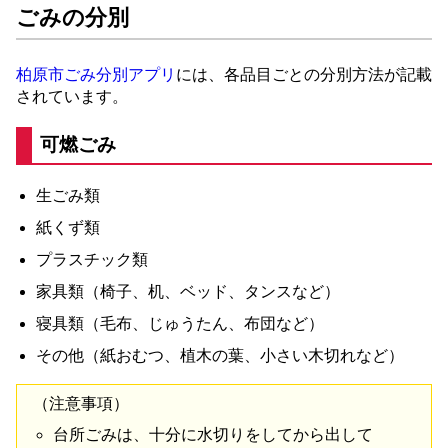
ごみ
の
分別
柏原市
ごみ
分別
アプリ
に
は
、
各
品目
ごと
の
分別
方法
が
記載
さ
れ
て
い
ます
。
可燃
ごみ
生
ごみ
類
紙くず
類
プラスチック
類
家具
類
（
椅子
、
机
、
ベッド
、
タンス
など
）
寝具
類
（
毛布
、
じゅうたん
、
布団
など
）
その他
（
紙おむつ
、
植木
の
葉
、
小さい
木
切れ
など
）
（
注意
事項
）
台所
ごみ
は
、
十分
に
水切り
を
し
て
から
出し
て