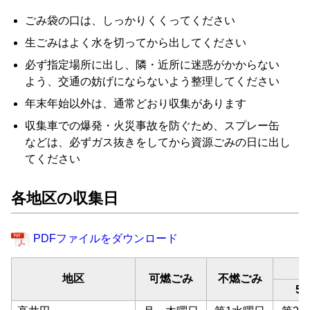
ごみ
袋
の
口
は
、
しっかり
くくっ
て
ください
生
ごみ
は
よく
水
を
切っ
て
から
出し
て
ください
必ず
指定
場所
に
出し
、
隣
・
近所
に
迷惑
が
かから
ない
よう
、
交通
の
妨げ
に
なら
ない
よう
整理
し
て
ください
年末年始
以外
は
、
通常
どおり
収集
が
あり
ます
収集
車
で
の
爆発
・
火災
事故
を
防ぐ
ため
、
スプレー
缶
など
は
、
必ず
ガス
抜き
を
し
て
から
資源
ごみ
の
日
に
出し
て
ください
各
地区
の
収集
日
PDF
ファイル
を
ダウンロード
地区
可燃
ごみ
不燃
ごみ
5