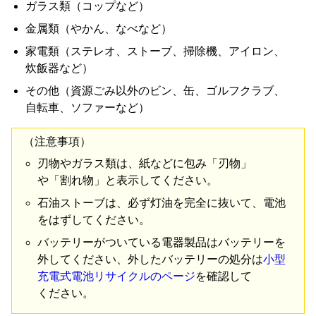
ガラス
類
（
コップ
など
）
金属
類
（
やかん
、
なべ
など
）
家電
類
（
ステレオ
、
ストーブ
、
掃除
機
、
アイロン
、
炊飯
器
など
）
その他
（
資源
ごみ
以外
の
ビン
、
缶
、
ゴルフ
クラブ
、
自転車
、
ソファー
など
）
（
注意
事項
）
刃物
や
ガラス
類
は
、
紙
など
に
包み
「
刃物
」
や
「
割れ物
」
と
表示
し
て
ください
。
石油
ストーブ
は
、
必ず
灯油
を
完全
に
抜い
て
、
電池
を
はずし
て
ください
。
バッテリー
が
つい
て
いる
電器
製品
は
バッテリー
を
外し
て
ください
、
外し
た
バッテリー
の
処分
は
小型
充電
式
電池
リサイクル
の
ページ
を
確認
し
て
ください
。