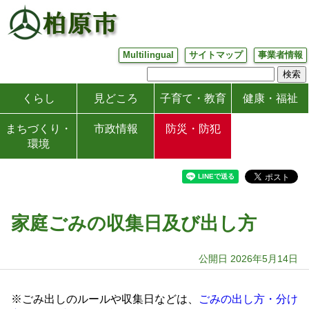
Multilingual
サイト
マップ
事業
者
情報
くらし
見どころ
子育て
・
教育
健康
・
福祉
まち
づくり
・
市政
情報
防災
・
防犯
環境
家庭
ごみ
の
収集
日
及び
出し
方
公開
日
2026
年
5月
14
日
※
ごみ
出し
の
ルール
や
収集
日
など
は
、
ごみ
の
出し
方
・
分け