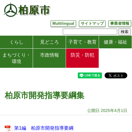
Multilingual
サイトマップ
事業者情報
くらし
見どころ
子育て・教育
健康・福祉
まちづくり・
市政情報
防災・防犯
環境
柏原市開発指導要綱集
公開日 2025年4月1日
第1編 柏原市開発指導要綱