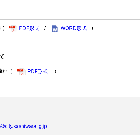
 (
/
)
PDF形式
WORD形式
て
の流れ（
）
PDF形式
@city.kashiwara.lg.jp