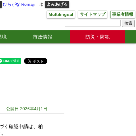
る
ひらがな
Romaji
よみあげる
Multilingual
サイトマップ
事業者情報
環境
市政情報
防災・防犯
公開日 2026年4月1日
づく確認申請は、柏
す。