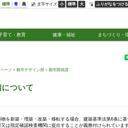
標準
青
黒
文字サイズ
小
標準
大
ふりがなをつけ
子育て・教育
健康・福祉
まちづくり・
ページ
都市デザイン部
都市開発課
請について
築物を新築・増築・改築・移転する場合、建築基準法第6条に基
府又は指定確認検査機関に提出することが義務付けられていま