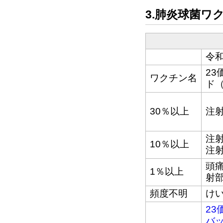
3.肺炎球菌ワ
令和
2
ワクチン名
ド（
30％以上
注射
注射
10％以上
注射
頭痛
1％以上
射部
頻度不明
け
2
バ