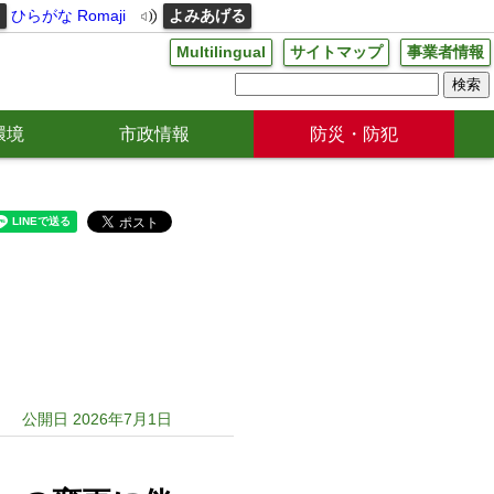
る
ひらがな
Romaji
よみあげる
Multilingual
サイトマップ
事業者情報
環境
市政情報
防災・防犯
公開日 2026年7月1日