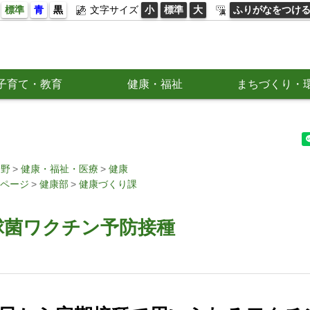
標準
青
黒
文字サイズ
小
標準
大
ふりがなをつけ
子育て・教育
健康・福祉
まちづくり・
分野
健康・福祉・医療
健康
ページ
健康部
健康づくり課
球菌ワクチン予防接種