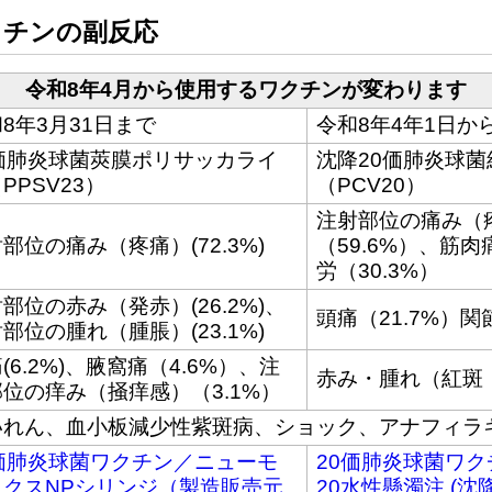
クチンの副反応
令和8年4月から使用するワクチンが変わります
8年3月31日まで
令和8年4年1日か
3価肺炎球菌莢膜ポリサッカライ
沈降20価肺炎球
PPSV23）
（PCV20）
注射部位の痛み（
部位の痛み（疼痛）(72.3%)
（59.6%）、筋肉
労（30.3%）
部位の赤み（発赤）(26.2%)、
頭痛（21.7%）関
部位の腫れ（腫脹）(23.1%)
(6.2%)、腋窩痛（4.6%）、注
赤み・腫れ（紅斑
位の痒み（掻痒感）（3.1%）
いれん、血小板減少性紫斑病、ショック、アナフィラ
3価肺炎球菌ワクチン／ニューモ
20価肺炎球菌ワ
ックスNPシリンジ（製造販売元
20水性懸濁注 (沈