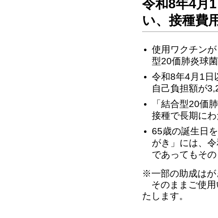
令和8年4
い、接種費
使用ワクチンが
型20価肺炎球
令和8年4月1
自己負担額が3,
「結合型20価
接種で長期にわ
65歳の誕生日
がき」には、令
であってもその
※一部の助成はが
そのままご使用い
たします。