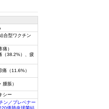
ら
菌結合型ワクチン
疼痛）
痛（38.2%）、疲
節痛（11.6%）
・腫脹）
キシー
クチン／プレベナー
降20価肺炎球菌結