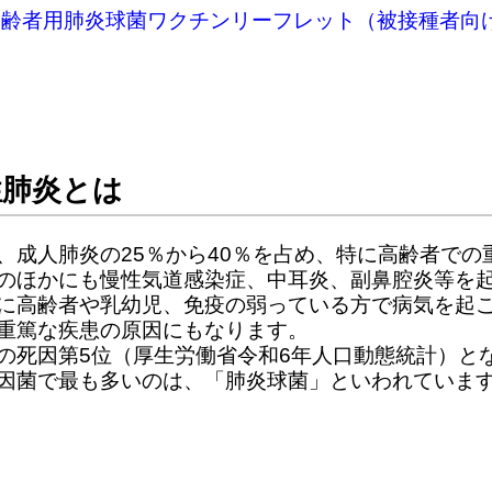
高齢者用肺炎球菌ワクチンリーフレット（被接種者向
性肺炎とは
、成人肺炎の25％から40％を占め、特に高齢者での
のほかにも慢性気道感染症、中耳炎、副鼻腔炎等を
に高齢者や乳幼児、免疫の弱っている方で病気を起
重篤な疾患の原因にもなります。
死因第5位（厚生労働省令和6年人口動態統計）と
因菌で最も多いのは、「肺炎球菌」といわれていま