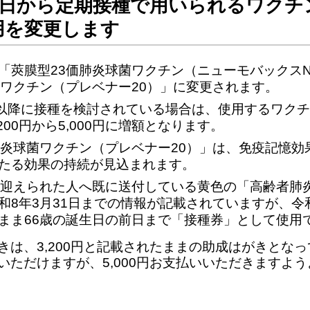
月1日から定期接種で用いられるワクチ
用を変更します
「莢膜型23価肺炎球菌ワクチン（ニューモバックス
菌ワクチン（プレベナー20）」に変更されます。
日以降に接種を検討されている場合は、使用するワク
200円から5,000円に増額となります。
肺炎球菌ワクチン（プレベナー20）」は、免疫記憶効
たる効果の持続が見込まれます。
を迎えられた人へ既に送付している黄色の「高齢者肺
和8年3月31日までの情報が記載されていますが、令和
まま66歳の誕生日の前日まで「接種券」として使用
きは、3,200円と記載されたままの助成はがきとな
ただけますが、5,000円お支払いいただきますよ