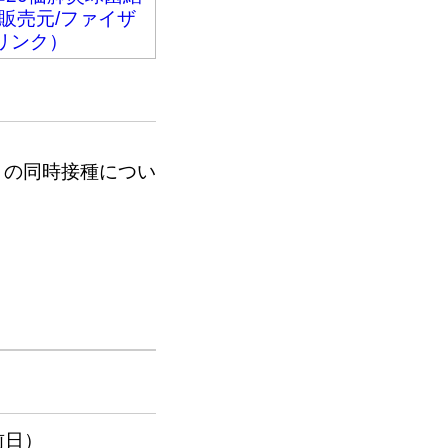
販売元/ファイザ
リンク）
との同時接種につい
前日）