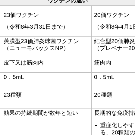
ワクチンの違い
23価ワクチン
20価ワクチン
（令和8年3月31日まで）
（令和8年4月1
莢膜型23価肺炎球菌ワクチン
結合型20価肺
（ニューモバックスNP）
（プレベナー2
皮下又は筋肉内
筋肉内
0．5mL
0．5mL
23種類
20種類
効果の持続期間が数年と短い
長期的な免疫持
重症化しやす
る、20種類