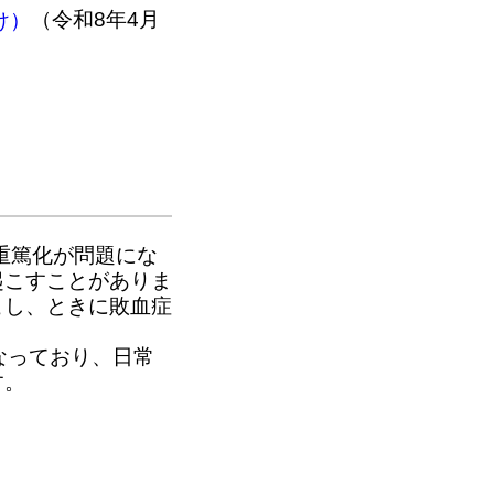
（令和8年4月
け）
重篤化が問題にな
起こすことがありま
こし、ときに敗血症
なっており、日常
す。