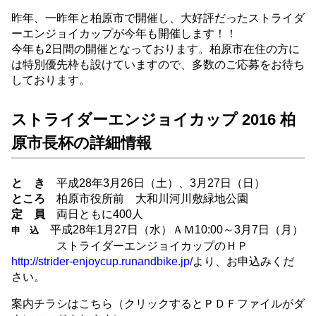
昨年、一昨年と柏原市で開催し、大好評だったストライダ
ーエンジョイカップが今年も開催します！！
今年も2日間の開催となっております。柏原市在住の方に
は特別優先枠も設けていますので、多数のご応募をお待ち
しております。
ストライダーエンジョイカップ 2016 柏
原市長杯の詳細情報
と き
平成28年3月26日（土）、3月27日（日）
ところ
柏原市役所前 大和川河川敷緑地公園
定 員
両日ともに400人
平成28年1月27日（水）ＡＭ10:00～3月7日（月）
申 込
ストライダーエンジョイカップのＨＰ
http://strider-enjoycup.runandbike.jp/
より、お申込みくだ
さい。
案内チラシはこちら（クリックするとＰＤＦファイルがダ