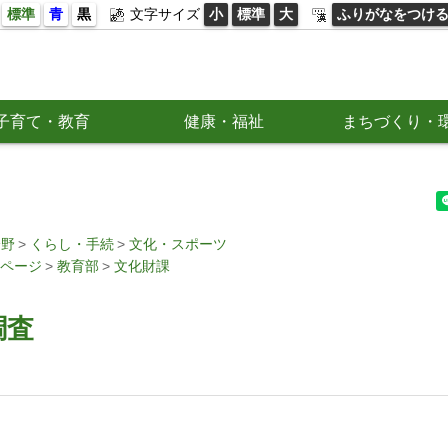
標準
青
黒
文字サイズ
小
標準
大
ふりがなをつけ
子育て・教育
健康・福祉
まちづくり・
分野
くらし・手続
文化・スポーツ
ページ
教育部
文化財課
調査