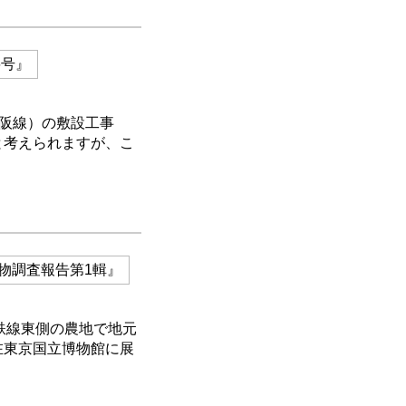
6号』
大阪線）の敷設工事
と考えられますが、こ
物調査報告第1輯』
鉄線東側の農地で地元
在東京国立博物館に展