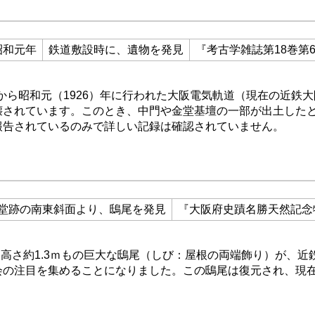
昭和元年
鉄道敷設時に、遺物を発見
『考古学雑誌第18巻第
年から昭和元（1926）年に行われた大阪電気軌道（現在の近鉄
壊されています。このとき、中門や金堂基壇の一部が出土した
報告されているのみで詳しい記録は確認されていません。
堂跡の南東斜面より、鴟尾を発見
『大阪府史蹟名勝天然記念
に高さ約1.3ｍもの巨大な鴟尾（しび：屋根の両端飾り）が、近
会の注目を集めることになりました。この鴟尾は復元され、現