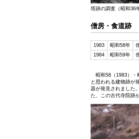
塔跡の調査（昭和36
僧房・食道跡
1983
昭和58年
1984
昭和59年
昭和58（1983）
と思われる建物跡が
器が発見されました
た、この古代寺院跡