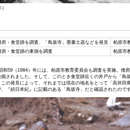
年）
僧房・食堂跡を調査、「鳥坂寺」墨書土器などを発見
柏原市
僧房・食堂跡の東側を調査
柏原市
・昭和59（1984）年には、柏原市教育委員会も調査を実施。僧
発掘されました。そして、このとき食堂跡近くの井戸から「鳥
。この発見によって、それまでは現在の地名をとって「高井田
が、『続日本紀』に記載のある「鳥坂寺」だと確認されたので