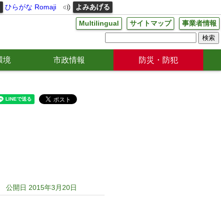
る
ひらがな
Romaji
よみあげる
Multilingual
サイトマップ
事業者情報
環境
市政情報
防災・防犯
公開日 2015年3月20日