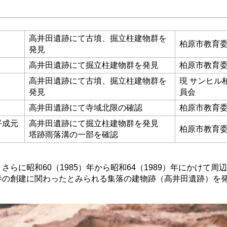
高井田遺跡にて古墳、掘立柱建物群を
柏原市教育
発見
高井田遺跡にて掘立柱建物群を発見
柏原市教育
高井田遺跡にて古墳、掘立柱建物群を
現 サンヒル
発見
員会
高井田遺跡にて寺域北限の確認
柏原市教育
平成元
高井田遺跡にて掘立柱建物群を発見
柏原市教育
塔跡雨落溝の一部を確認
らに昭和60（1985）年から昭和64（1989）年にかけて周
寺の創建に関わったとみられる集落の建物跡（高井田遺跡）を