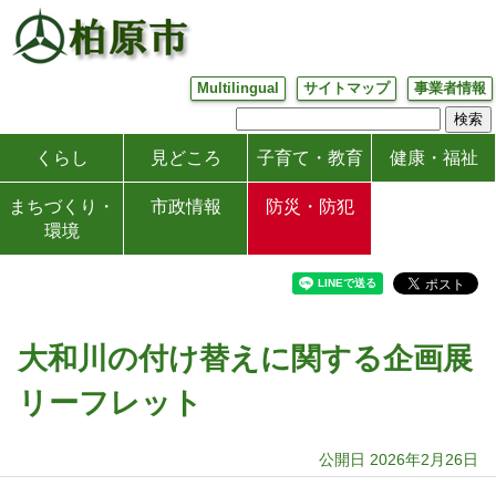
Multilingual
サイトマップ
事業者情報
くらし
見どころ
子育て・教育
健康・福祉
まちづくり・
市政情報
防災・防犯
環境
大和川の付け替えに関する企画展
リーフレット
公開日 2026年2月26日