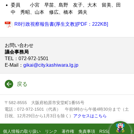
委員 小宮 早苗、島野 友子、大木 留美、田
中 秀昭、山本 修広、橋本 満夫
R8行政視察報告書(厚生文教)[PDF：222KB]
お問い合わせ
議会事務局
TEL
：072-972-1501
E-Mail
：
gikai@city.kashiwara.lg.jp
戻る
〒582-8555 大阪府柏原市安堂町1番55号
電話：072-972-1501（代表） 午前9時から午後4時30分まで（土
日祝、12月29日から1月3日を除く）
アクセスはこちら
個人情報の取り扱い
リンク
著作権
免責事項
RSSについて
ウ