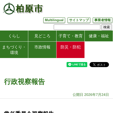
Multilingual
サイトマップ
事業者情報
くらし
見どころ
子育て・教育
健康・福祉
まちづくり・
市政情報
防災・防犯
環境
行政視察報告
公開日 2026年7月24日