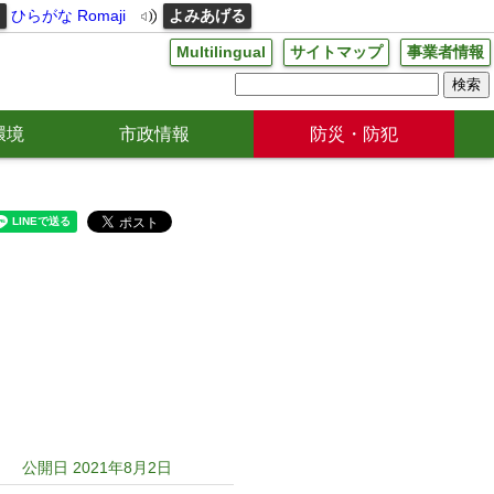
る
ひらがな
Romaji
よみあげる
Multilingual
サイトマップ
事業者情報
環境
市政情報
防災・防犯
公開日 2021年8月2日