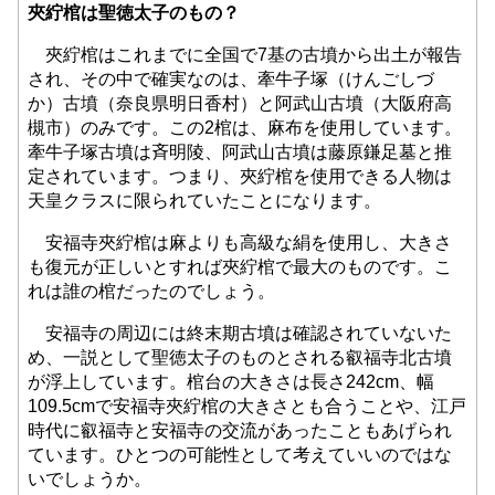
夾紵棺は
聖徳太子のもの？
夾紵棺はこれまでに全国で7基の古墳から出土が報告
され、その中で確実なのは、牽牛子塚（けんごしづ
か）古墳（奈良県明日香村）と阿武山古墳（大阪府高
槻市）のみです。この2棺は、麻布を使用しています。
牽牛子塚古墳は斉明陵、阿武山古墳は藤原鎌足墓と推
定されています。つまり、夾紵棺を使用できる人物は
天皇クラスに限られていたことになります。
安福寺夾紵棺は麻よりも高級な絹を使用し、大きさ
も復元が正しいとすれば夾紵棺で最大のものです。こ
れは誰の棺だったのでしょう。
安福寺の周辺には終末期古墳は確認されていないた
め、一説として聖徳太子のものとされる叡福寺北古墳
が浮上しています。棺台の大きさは長さ242cm、幅
109.5cmで安福寺夾紵棺の大きさとも合うことや、江戸
時代に叡福寺と安福寺の交流があったこともあげられ
ています。ひとつの可能性として考えていいのではな
いでしょうか。