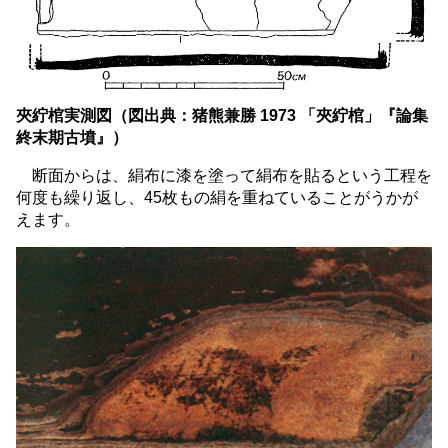
夾紵棺実測図（図出典：猪熊兼勝 1973 「夾紵棺」『論集
終末期古墳』）
断面からは、絹布に漆を塗って絹布を貼るという工程を
何度も繰り返し、45枚もの絹を重ねていることがうかが
えます。