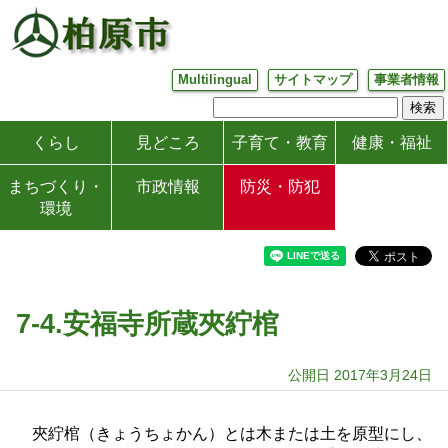
Multilingual
サイトマップ
事業者情報
くらし
見どころ
子育て・教育
健康・福祉
まちづくり・
市政情報
防災・防犯
環境
7-4.安福寺所蔵夾紵棺
公開日 2017年3月24日
夾紵棺（きょうちょかん）とは木または土を原型にし、