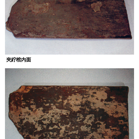
夾紵棺内面