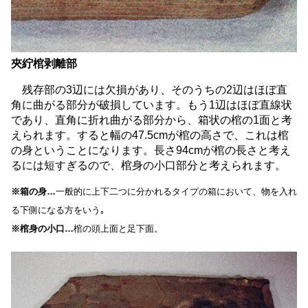
夾紵棺剥離部
残存部の3辺には欠損があり、そのうちの2辺はほぼ直
角に曲がる部分が破損しています。もう1辺はほぼ直線状
であり、直角に折れ曲がる部分から、箱状の棺の1面と考
えられます。すると幅の47.5cmが棺の高さで、これは棺
の身ということになります。長さ94cmが棺の長さと考え
るには短すぎるので、棺身の小口部分と考えられます。
※箱の身…
一般的に上下二つに分かれるタイプの箱において、物を入れ
る下側になる方をいう｡
※棺身の小口…
棺の頭上面と足下面。