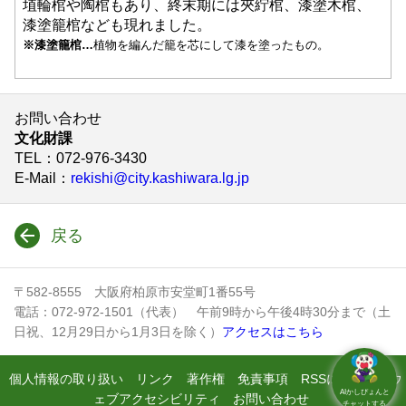
埴輪棺や陶棺もあり、終末期には夾紵棺、漆塗木棺、
漆塗籠棺なども現れました。
※漆塗籠棺…
植物を編んだ籠を芯にして漆を塗ったもの。
お問い合わせ
文化財課
TEL
：072-976-3430
E-Mail
：
rekishi@city.kashiwara.lg.jp
戻る
〒582-8555 大阪府柏原市安堂町1番55号
電話：072-972-1501（代表） 午前9時から午後4時30分まで（土
日祝、12月29日から1月3日を除く）
アクセスはこちら
個人情報の取り扱い
リンク
著作権
免責事項
RSSについて
ウ
AIかしぴょんと
ェブアクセシビリティ
お問い合わせ
チャットする