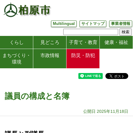
Multilingual
サイトマップ
事業者情報
くらし
見どころ
子育て・教育
健康・福祉
まちづくり・
市政情報
防災・防犯
環境
議員の構成と名簿
公開日 2025年11月18日