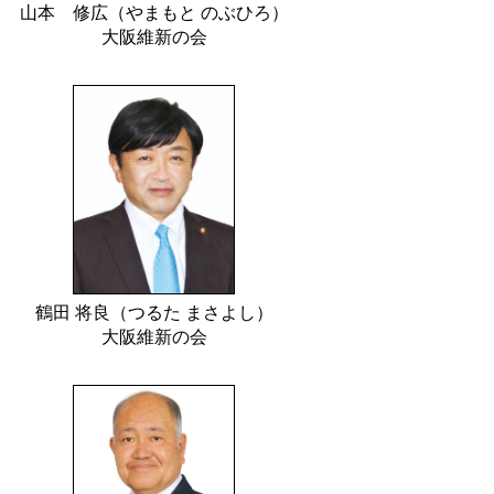
山本 修広（やまもと のぶひろ）
大阪維新の会
鶴田 将良（つるた まさよし）
大阪維新の会