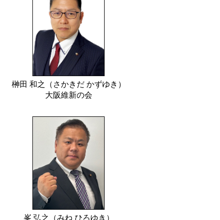
榊田 和之（さかきだ かずゆき）
大阪維新の会
峯 弘之（みね ひろゆき）