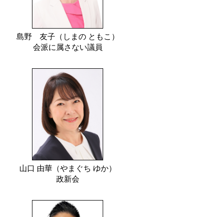
島野 友子（しまの ともこ）
会派に属さない議員
山口 由華（やまぐち ゆか）
政新会