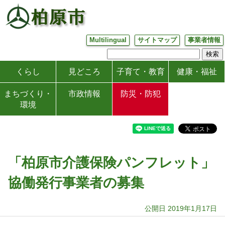
Multilingual
サイトマップ
事業者情報
くらし
見どころ
子育て・教育
健康・福祉
まちづくり・
市政情報
防災・防犯
環境
「柏原市介護保険パンフレット」
協働発行事業者の募集
公開日 2019年1月17日