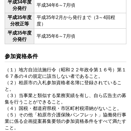
平成34年度
平成34年6～7月頃
分発行
平成35年度
平成35年2月から発行まで（3～4回程
分校正等
度）
平成35年度
平成35年6～7月頃
分発行
参加資格条件
（１）地方自治法施行令（昭和２２年政令第１６号）第１
６７条の４の規定に該当しない者であること。
（２）柏原市の入札参加資格者名簿に登録されているこ
と。
（３）当事業と類似する業務実績を有し、自ら広告主の募
集を行うことができること。
（４）国税・都道府県税・市区町村税滞納がないこと。
（５）その他「柏原市介護保険パンフレット」協働発行事
業に係る企画提案募集要領の参加資格条件をすべて満たす
こと。