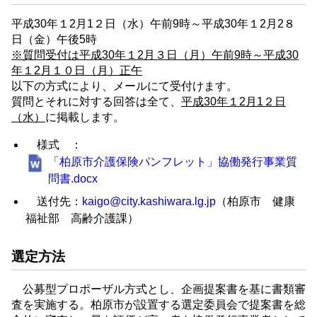
平成30年１2月1２日（水）午前9時～平成30年１2月2８
日（金）午後5時
※質問受付は平成30年１2月３日（月）午前9時～平成30
年１2月１０日（月）正午
以下の方式により、メールにて受付けます。
質問とそれに対する回答は全て、
平成30年１2月1２日
（水）
に掲載します。
様式 ：
「柏原市介護保険パンフレット」協働発行事業質
問書.docx
送付先：
kaigo@city.kashiwara.lg.jp
（柏原市 健康
福祉部 高齢介護課）
選定方法
公募型プロポーザル方式とし、企画提案書を基に書類審
査を実施する。柏原市が設置する選定委員会で提案書を総