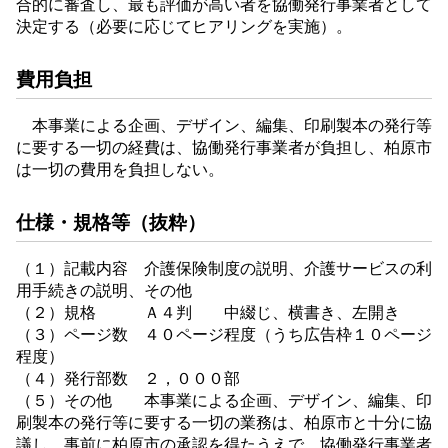
合的に審査し、最も評価が高い者を協働発行事業者として
決定する（必要に応じてヒアリングを実施）。
費用負担
本事業による企画、デザイン、編集、印刷製本の発行等
に要する一切の経費は、協働発行事業者が負担し、柏原市
は一切の費用を負担しない。
仕様・規格等（抜粋）
（１）記載内容 介護保険制度の説明、介護サービスの利
用手続きの説明、その他
（２）規格 Ａ４判 中綴じ、横書き、左開き
（３）ページ数 ４０ページ程度（うち広告枠１０ページ
程度）
（４）発行部数 ２，０００部
（５）その他 本事業による企画、デザイン、編集、印
刷製本の発行等に要する一切の業務は、柏原市と十分に協
議し、事前に柏原市の承認を得たうえで、協働発行事業者