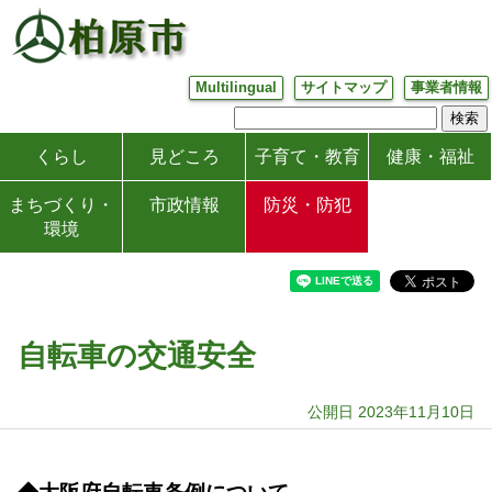
Multilingual
サイトマップ
事業者情報
くらし
見どころ
子育て・教育
健康・福祉
まちづくり・
市政情報
防災・防犯
環境
自転車の交通安全
公開日 2023年11月10日