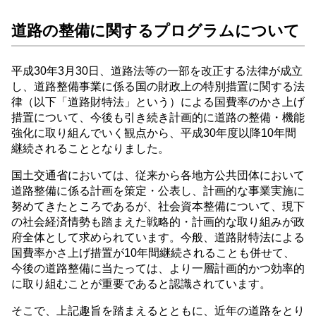
道路の整備に関するプログラムについて
平成30年3月30日、道路法等の一部を改正する法律が成立
し、道路整備事業に係る国の財政上の特別措置に関する法
律（以下「道路財特法」という）による国費率のかさ上げ
措置について、今後も引き続き計画的に道路の整備・機能
強化に取り組んでいく観点から、平成30年度以降10年間
継続されることとなりました。
国土交通省においては、従来から各地方公共団体において
道路整備に係る計画を策定・公表し、計画的な事業実施に
努めてきたところであるが、社会資本整備について、現下
の社会経済情勢も踏まえた戦略的・計画的な取り組みが政
府全体として求められています。今般、道路財特法による
国費率かさ上げ措置が10年間継続されることも併せて、
今後の道路整備に当たっては、より一層計画的かつ効率的
に取り組むことが重要であると認識されています。
そこで、上記趣旨を踏まえるとともに、近年の道路をとり