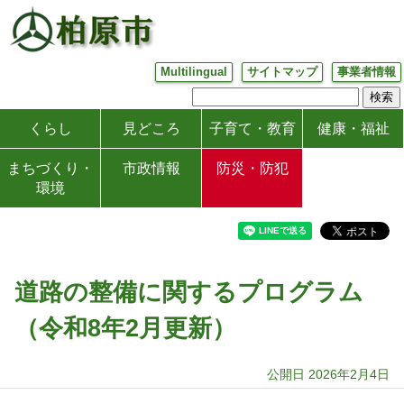
Multilingual
サイトマップ
事業者情報
くらし
見どころ
子育て・教育
健康・福祉
まちづくり・
市政情報
防災・防犯
環境
道路の整備に関するプログラム
（令和8年2月更新）
公開日 2026年2月4日