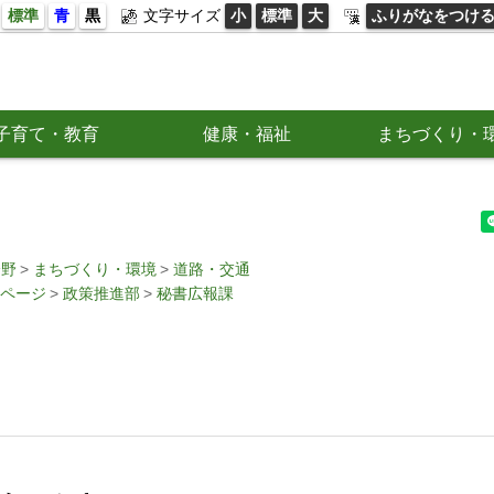
標準
青
黒
文字サイズ
小
標準
大
ふりがなをつけ
子育て・教育
健康・福祉
まちづくり・
分野
まちづくり・環境
道路・交通
ページ
政策推進部
秘書広報課