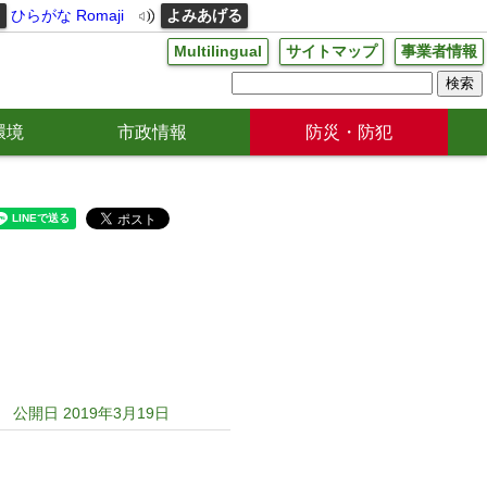
る
ひらがな
Romaji
よみあげる
Multilingual
サイトマップ
事業者情報
環境
市政情報
防災・防犯
公開日 2019年3月19日