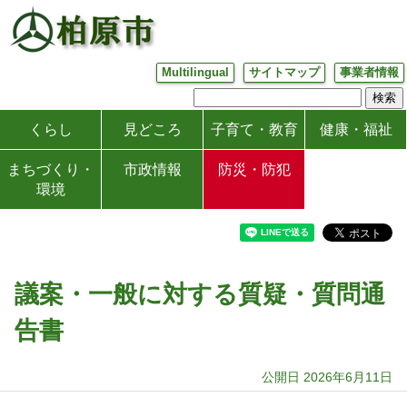
Multilingual
サイトマップ
事業者情報
くらし
見どころ
子育て・教育
健康・福祉
まちづくり・
市政情報
防災・防犯
環境
議案・一般に対する質疑・質問通
告書
公開日 2026年6月11日