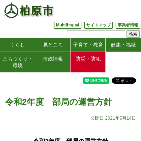
Multilingual
サイトマップ
事業者情報
くらし
見どころ
子育て・教育
健康・福祉
まちづくり・
市政情報
防災・防犯
環境
令和2年度 部局の運営方針
公開日 2021年5月14日