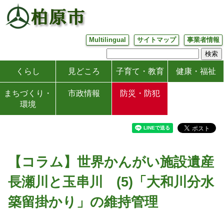
Multilingual
サイトマップ
事業者情報
くらし
見どころ
子育て・教育
健康・福祉
まちづくり・
市政情報
防災・防犯
環境
【コラム】世界かんがい施設遺産
長瀬川と玉串川 (5)「大和川分水
築留掛かり」の維持管理