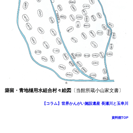
築留・青地樋用水組合村々絵図
〔当館所蔵小山家文書〕
【コラム】世界かんがい施設遺産 長瀬川と玉串川
資料館TOP