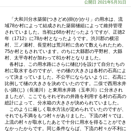
公開日 2021年5月31日
「大和川分水築留(つきどめ)掛(か)かり」の用水は、流
域78か村によって結成された築留樋組によって維持管理
されていました。当初は68か村だったようですが、正徳2
年（1712）に78か村となったようです。渋川郡の横沼
村、三ノ瀬村、長堂村は荒川村に含めて数えられたため、
75か村ともされています。のちに大縣郡の平野村、大縣
村、太平寺村が加わって81か村となりました。
各村は、この用水路にさらに樋(ひ)を設けて自分たちの
村に取水するのですが、その樋の大きさは各村の石高によ
って決まっていました。不公平にならないように、石高に
比例して樋の大きさを決めていたのです。二俣で西用水井
(い)路(じ)（長瀬川）と東用水井路（玉串川）に分水され
ましたが、ここでもそれぞれの井路を利用する村の石高の
総計によって、分水箱の大きさが決められていました。
このように厳しく取水方法が定められていたのですが、
それでも不満をもつ村々がありました。下流の村々では、
上流の村々が取水したあとで十分に用水を得ることができ
なかったからです。同じ条件ならば、下流の村々が不利に