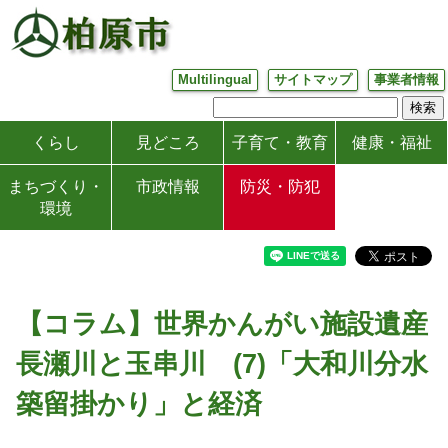
Multilingual
サイトマップ
事業者情報
くらし
見どころ
子育て・教育
健康・福祉
まちづくり・
市政情報
防災・防犯
環境
【コラム】世界かんがい施設遺産
長瀬川と玉串川 (7)「大和川分水
築留掛かり」と経済