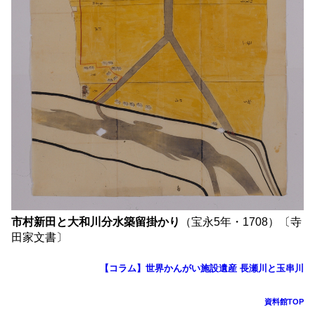
市村新田と大和川分水築留掛かり
（宝永5年・1708）〔寺
田家文書〕
【コラム】世界かんがい施設遺産 長瀬川と玉串川
資料館TOP