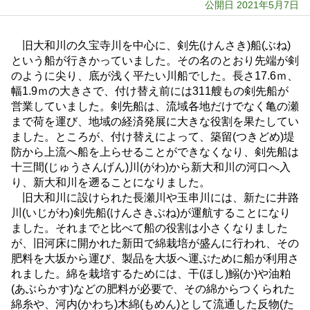
公開日 2021年5月7日
旧大和川の久宝寺川を中心に、剣先(けんさき)船(ぶね)
という船が行きかっていました。その名のとおり先端が剣
のように尖り、底が浅く平たい川船でした。長さ17.6ｍ、
幅1.9ｍの大きさで、付け替え前には311艘もの剣先船が
営業していました。剣先船は、流域各地だけでなく亀の瀬
まで荷を運び、地域の経済発展に大きな役割を果たしてい
ました。ところが、付け替えによって、築留(つきどめ)堤
防から上流へ船を上らせることができなくなり、剣先船は
十三間(じゅうさんげん)川(がわ)から新大和川の河口へ入
り、新大和川を遡ることになりました。
旧大和川に設けられた長瀬川や玉串川には、新たに井路
川(いじがわ)剣先船(けんさきぶね)が運航することになり
ました。それまでと比べて船の役割は小さくなりました
が、旧河床に開かれた新田で綿栽培が盛んに行われ、その
肥料を大坂から運び、製品を大坂へ運ぶために船が利用さ
れました。綿を栽培するためには、干(ほし)鰯(か)や油粕
(あぶらかす)などの肥料が必要で、その綿からつくられた
綿糸や、河内(かわち)木綿(もめん)として流通した反物(た