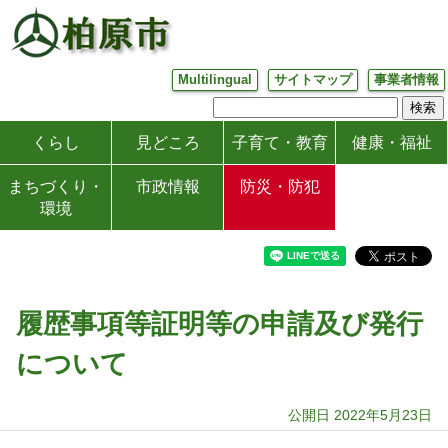
Multilingual
サイトマップ
事業者情報
くらし
見どころ
子育て・教育
健康・福祉
まちづくり・
市政情報
防災・防犯
環境
履歴事項等証明等の申請及び発行
について
公開日 2022年5月23日