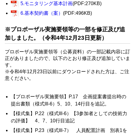
5.モニタリング基本計画
(PDF:270KB)
6.基本契約書（案）
(PDF:496KB)
※プロポーザル実施要領等の一部を修正及び追
加しました。（令和4年12月23日更新）
プロポーザル実施要領等（公募資料）の一部記載内容に訂
正がありましたので、以下のとおり修正及び追加していま
す。
※令和4年12月23日以前にダウンロードされた方は、ご注
意ください。
【プロポーザル実施要領】P.17 企画提案書提出時の
提出書類（様式III-6）5、10、14行目を追記。
【様式集】P.22（様式III-6）【3参加者としての技術力
の評価】 4、7、10行目追記
【様式集】P.23（様式III-7） 人員配置計画 別表1を