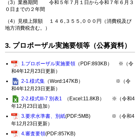
（3）業務期間 令和５年７月１日から令和７年６月３
０日までの２年間
（4）見積上限額 １４６,３５５,０００円（消費税及び
地方消費税含む。）
3. プロポーザル実施要領等（公募資料）
1.プロポーザル実施要領
（PDF:893KB） ※（令
和4年12月23日更新）
2-1.様式集
（Word:147KB） ※（令
和4年12月23日更新）
2-2.様式III-7 別表1
（Excel:11.8KB） ※（令和4
年12月23日追加）
3.要求水準書、別紙
(PDF:5MB) ※（令和4
年12月23日更新）
4.審査要領
(PDF:857KB)