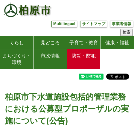
Multilingual
サイトマップ
事業者情報
くらし
見どころ
子育て・教育
健康・福祉
まちづくり・
市政情報
防災・防犯
環境
柏原市下水道施設包括的管理業務
における公募型プロポーザルの実
施について(公告)