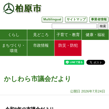
Multilingual
サイトマップ
事業者情報
くらし
見どころ
子育て・教育
健康・福祉
まちづくり・
市政情報
防災・防犯
環境
かしわら市議会だより
公開日 2026年7月24日