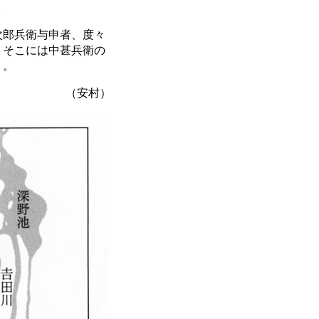
。
次郎兵衛与申者、度々
。そこには中甚兵衛の
う。
（安村）