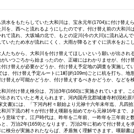
水をもたらしていた大和川は、宝永元年(1704)に付け替え
た川を、西へと流れるようにしたのです。付け替え前の大和川
れて流れ、大坂城の北で、もとの淀川(今の大川)に流れ込ん
れていたため水が流れにくく、大雨が降るとすぐに洪水をおこ
人たちから、大和川を付け替えてほしいという願いが出され
動がいつごろから始まったのか、正確にはわかりませが、付け
は付け替えが必要かどうか、付け替え予定地の調査を実施してい
では、付け替え予定ルートに1町(約109m)ごとに杭を打ち、
付け替えが可能かどうか、付け替えするべきかどうか、などを
川付け替え検分は、万治3年(1660)に実施されています。
出されていたと考えられます。河内国丹北郡城連寺村(現松原
家文書)には、「下河内村々願始より元禄十六年未年迄、凡四
和川下流の村々が付け替え嘆願を始めてから元禄16年まで、お
いう意味です。江戸時代は、昨年を二年前、一昨年を三年前と数
となると、万治2年(1659)となります。万治2年に初めて付け替え
年に検分が実施されたならば、矛盾無く理解できます。嘆願書