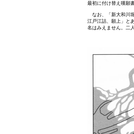
最初に付け替え嘆願書
なお、「新大和川堀
江戸江詰、願上」と
名はみえません。二