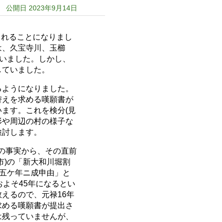
公開日 2023年9月14日
られることになりまし
は、久宝寺川、玉櫛
でいました。しかし、
していました。
るようになりました。
替えを求める嘆願書が
ます。これを検分(見
地形や周辺の村の様子な
検討します。
この事実から、その直前
市)の「新大和川堀割
拾五ケ年ニ成申由」と
よそ45年になるとい
えるので、元禄16年
を求める嘆願書が提出さ
は残っていませんが、