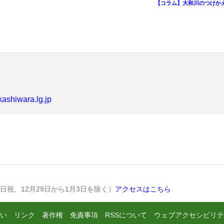
【コラム】大和川のつけかえ
kashiwara.lg.jp
土日祝、12月29日から1月3日を除く）
アクセスはこちら
い
リンク
著作権
免責事項
RSSについて
ウェブアクセシビリテ