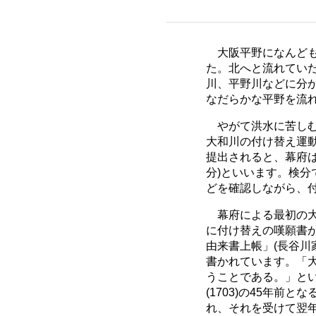
大阪平野になんども洪
た。北へと流れてい
川、平野川などに分か
なだらかな平野を流
やがて洪水に苦しむ
大和川の付け替え運
提出されると、幕府
分)といいます。検分
どを確認しながら、
幕府による最初の大和
に付け替えの嘆願書が
由来書上帳」(長谷川
書かれています。「大
うことである。」と
(1703)の45年前
れ、それを受けて翌