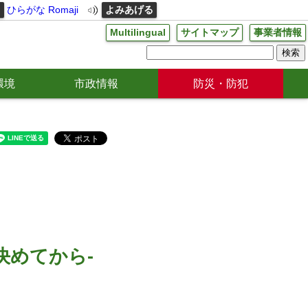
る
ひらがな
Romaji
よみあげる
Multilingual
サイトマップ
事業者情報
環境
市政情報
防災・防犯
決めてから-