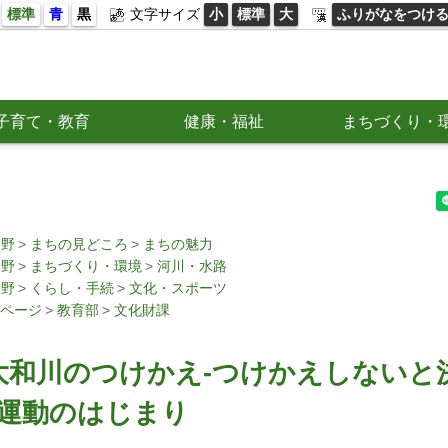
標準
青
黒
文字サイズ
小
標準
大
ふりがなをつけ
子育て・教育
健康・福祉
まちづくり・
分野
まちの見どころ
まちの魅力
分野
まちづくり・環境
河川・水路
分野
くらし・手続
文化・スポーツ
ページ
教育部
文化財課
大和川のつけかえ-つけかえしないと
替え運動のはじまり