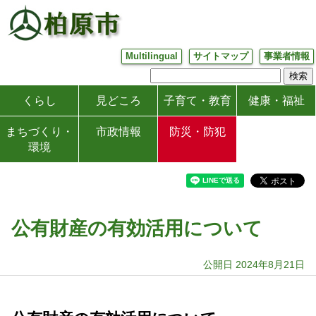
Multilingual
サイトマップ
事業者情報
くらし
見どころ
子育て・教育
健康・福祉
まちづくり・
市政情報
防災・防犯
環境
公有財産の有効活用について
公開日 2024年8月21日