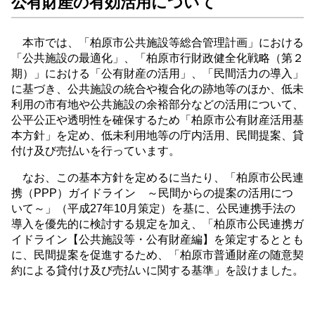
公有財産の有効活用について
本市では、「柏原市公共施設等総合管理計画」における
「公共施設の最適化」、「柏原市行財政健全化戦略（第２
期）」における「公有財産の活用」、「民間活力の導入」
に基づき、公共施設の統合や複合化の跡地等のほか、低未
利用の市有地や公共施設の余裕部分などの活用について、
公平公正や透明性を確保するため「柏原市公有財産活用基
本方針」を定め、低未利用地等の庁内活用、民間提案、貸
付け及び売払いを行っています。
なお、この基本方針を定めるに当たり、「柏原市公民連
携（PPP）ガイドライン ～民間からの提案の活用につ
いて～」（平成27年10月策定）を基に、公民連携手法の
導入を優先的に検討する規定を加え、「柏原市公民連携ガ
イドライン【公共施設等・公有財産編】を策定するととも
に、民間提案を促進するため、「柏原市普通財産の随意契
約による貸付け及び売払いに関する基準」を設けました。