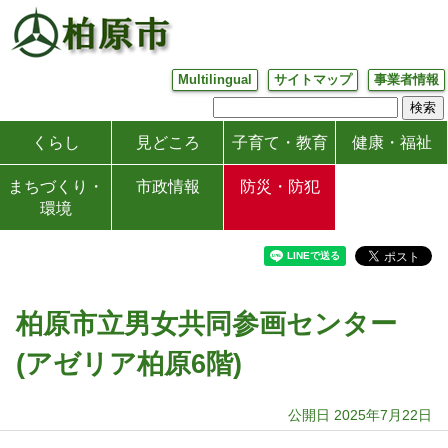
Multilingual
サイトマップ
事業者情報
くらし
見どころ
子育て・教育
健康・福祉
まちづくり・
市政情報
防災・防犯
環境
柏原市立男女共同参画センター
(アゼリア柏原6階)
公開日 2025年7月22日