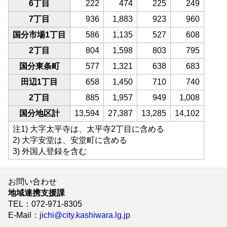
6丁目
222
474
225
249
7丁目
936
1,883
923
960
国分市場1丁目
586
1,135
527
608
2丁目
804
1,598
803
795
国分東条町
577
1,321
638
683
田辺1丁目
658
1,450
710
740
2丁目
885
1,957
949
1,008
国分地区計
13,594
27,387
13,285
14,102
注1) 大字太平寺は、太平寺2丁目に含める
2) 大字安堂は、安堂町に含める
3) 外国人登録を含む
お問い合わせ
地域連携支援課
TEL
：072-971-8305
E-Mail
：
jichi@city.kashiwara.lg.jp