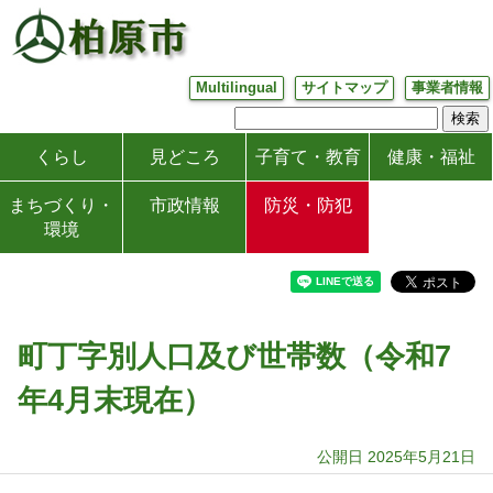
Multilingual
サイトマップ
事業者情報
くらし
見どころ
子育て・教育
健康・福祉
まちづくり・
市政情報
防災・防犯
環境
町丁字別人口及び世帯数（令和7
年4月末現在）
公開日 2025年5月21日