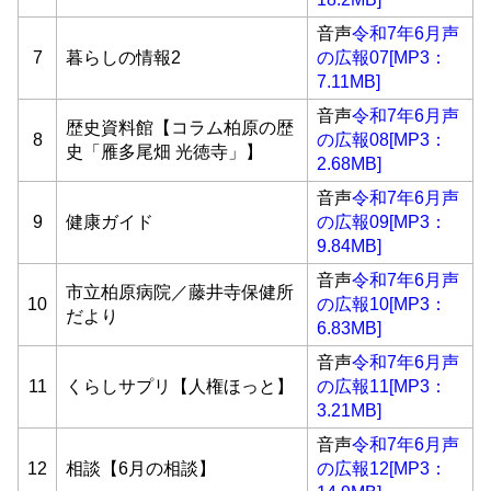
音声
令和7年6月声
7
暮らしの情報2
の広報07[MP3：
7.11MB]
音声
令和7年6月声
歴史資料館【コラム柏原の歴
8
の広報08[MP3：
史「雁多尾畑 光徳寺」】
2.68MB]
音声
令和7年6月声
9
健康ガイド
の広報09[MP3：
9.84MB]
音声
令和7年6月声
市立柏原病院／藤井寺保健所
10
の広報10[MP3：
だより
6.83MB]
音声
令和7年6月声
11
くらしサプリ【人権ほっと】
の広報11[MP3：
3.21MB]
音声
令和7年6月声
12
相談【6月の相談】
の広報12[MP3：