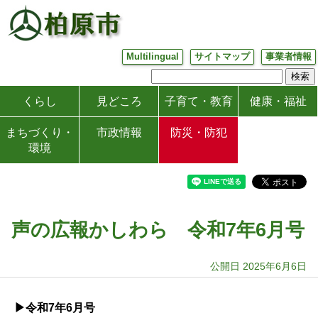
Multilingual
サイトマップ
事業者情報
くらし
見どころ
子育て・教育
健康・福祉
まちづくり・
市政情報
防災・防犯
環境
声の広報かしわら 令和7年6月号
公開日 2025年6月6日
▶令和7年6月号