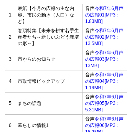
表紙【今月の広報の主な内
音声
令和7年6月声
1
容、市民の動き（人口）な
の広報01[MP3：
ど】
1.83MB]
巻頭特集【未来を耕す若手生
音声
令和7年6月声
2
産者たち～新しいぶどう栽培
の広報02[MP3：
の形～】
13.5MB]
音声
令和7年6月声
3
市からのお知らせ
の広報03[MP3：
13MB]
音声
令和7年6月声
4
市政情報ピックアップ
の広報04[MP3：
1.19MB]
音声
令和7年6月声
5
まちの話題
の広報05[MP3：
5.31MB]
音声
令和7年6月声
6
暮らしの情報1
の広報06[MP3：
18.2MB]