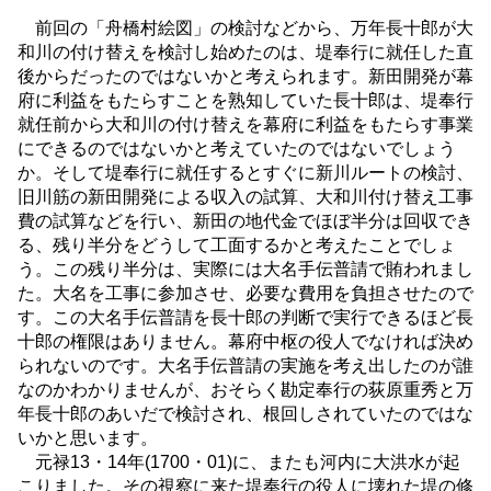
前回の「舟橋村絵図」の検討などから、万年長十郎が大
和川の付け替えを検討し始めたのは、堤奉行に就任した直
後からだったのではないかと考えられます。新田開発が幕
府に利益をもたらすことを熟知していた長十郎は、堤奉行
就任前から大和川の付け替えを幕府に利益をもたらす事業
にできるのではないかと考えていたのではないでしょう
か。そして堤奉行に就任するとすぐに新川ルートの検討、
旧川筋の新田開発による収入の試算、大和川付け替え工事
費の試算などを行い、新田の地代金でほぼ半分は回収でき
る、残り半分をどうして工面するかと考えたことでしょ
う。この残り半分は、実際には大名手伝普請で賄われまし
た。大名を工事に参加させ、必要な費用を負担させたので
す。この大名手伝普請を長十郎の判断で実行できるほど長
十郎の権限はありません。幕府中枢の役人でなければ決め
られないのです。大名手伝普請の実施を考え出したのが誰
なのかわかりませんが、おそらく勘定奉行の荻原重秀と万
年長十郎のあいだで検討され、根回しされていたのではな
いかと思います。
元禄13・14年(1700・01)に、またも河内に大洪水が起
こりました。その視察に来た堤奉行の役人に壊れた堤の修