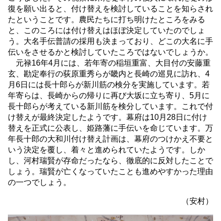
復を願い出ると、付け替えを検討していることを知らされ
たということです。農民たちに打ち明けたところをみる
と、このころには付け替えはほぼ決定していたのでしょ
う。大名手伝普請の採用も決まっており、どこの大名に手
伝いをさせるかと検討していたころではないでしょうか。
元禄16年4月には、若年寄の稲垣重富、大目付の安藤重
玄、勘定奉行の荻原重秀らが畿内と長崎の巡見に訪れ、4
月6日には長十郎らが新川筋の検分を実施しています。若
年寄らは、長崎からの帰りに再び大坂に立ち寄り、5月に
長十郎らが考えている新川筋を検分しています。これで付
け替えが最終決定したようです。幕府は10月28日に付け
替えを正式に公表し、姫路藩に手伝いを命じています。万
年長十郎の大和川付け替え計画は、幕府のつけかえ不要と
いう決定を覆し、着々と進められていたようです。しか
し、河村瑞賢が存命だったなら、徹底的に反対したことで
しょう。瑞賢が亡くなっていたことも進めやすかった理由
の一つでしょう。
（安村）