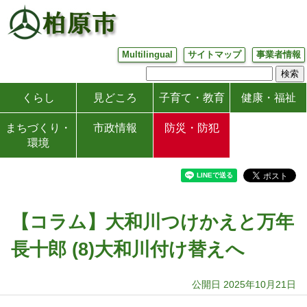
Multilingual
サイトマップ
事業者情報
くらし
見どころ
子育て・教育
健康・福祉
まちづくり・
市政情報
防災・防犯
環境
【コラム】大和川つけかえと万年
長十郎 (8)大和川付け替えへ
公開日 2025年10月21日