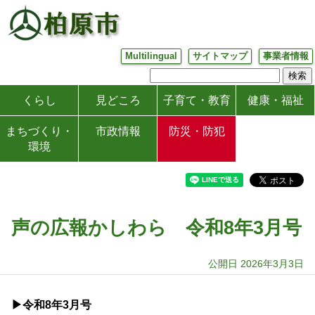
Multilingual
サイトマップ
事業者情報
くらし
見どころ
子育て・教育
健康・福祉
まちづくり・
市政情報
防災・防犯
環境
声の広報かしわら 令和8年3月号
公開日 2026年3月3日
▶令和8年3月号