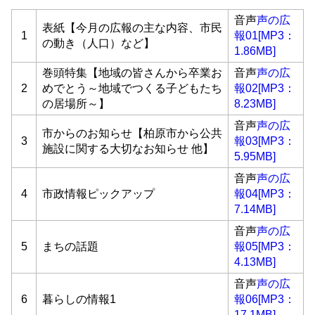
音声
声の広
表紙【今月の広報の主な内容、市民
1
報01[MP3：
の動き（人口）など】
1.86MB]
巻頭特集【地域の皆さんから卒業お
音声
声の広
2
めでとう～地域でつくる子どもたち
報02[MP3：
の居場所～】
8.23MB]
音声
声の広
市からのお知らせ【柏原市から公共
3
報03[MP3：
施設に関する大切なお知らせ 他】
5.95MB]
音声
声の広
4
市政情報ピックアップ
報04[MP3：
7.14MB]
音声
声の広
5
まちの話題
報05[MP3：
4.13MB]
音声
声の広
6
暮らしの情報1
報06[MP3：
17.1MB]