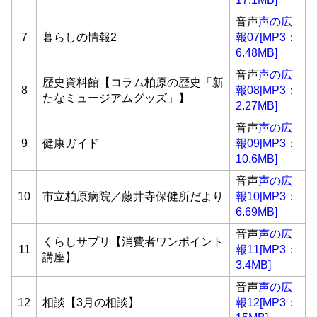
音声
声の広
7
暮らしの情報2
報07[MP3：
6.48MB]
音声
声の広
歴史資料館【コラム柏原の歴史「新
8
報08[MP3：
たなミュージアムグッズ」】
2.27MB]
音声
声の広
9
健康ガイド
報09[MP3：
10.6MB]
音声
声の広
10
市立柏原病院／藤井寺保健所だより
報10[MP3：
6.69MB]
音声
声の広
くらしサプリ【消費者ワンポイント
11
報11[MP3：
講座】
3.4MB]
音声
声の広
12
相談【3月の相談】
報12[MP3：