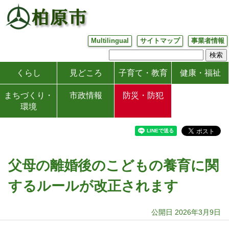
Multilingual
サイトマップ
事業者情報
くらし
見どころ
子育て・教育
健康・福祉
まちづくり・
市政情報
防災・防犯
環境
父母の離婚後のこどもの養育に関
するルールが改正されます
公開日 2026年3月9日