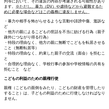
判等において、その違反の内容が考慮される可能性があり
ます。
※ただし、暴力（DV）や虐待などから避難するた
めに必要な場合などはこの義務に違反しません。
・暴力や相手を怖がらせるような言動や誹謗中傷、濫訴な
ど
・他方の親によるこどもの世話を不当に妨げる行為（親子
疎外につながり得る行為）
・特段の理由なく、他方の親に無断でこどもを転居させる
こと（無断転居等）
・特段の理由なく、約束した親子の交流（面会）を拒むこ
と
・合理的な理由なく、学校行事の参加や学校情報の共有を
拒むこと など
こどもの利益のための親権行使
親権（こどもの面倒をみたり、こどもの財産を管理したり
すること）は、子どもの利益のために行使しなければなり
ません。