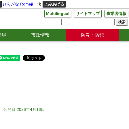
る
ひらがな
Romaji
よみあげる
Multilingual
サイトマップ
事業者情報
環境
市政情報
防災・防犯
公開日 2026年4月16日