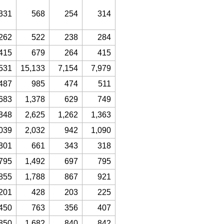
331
568
254
314
262
522
238
284
415
679
264
415
531
15,133
7,154
7,979
487
985
474
511
683
1,378
629
749
348
2,625
1,262
1,363
039
2,032
942
1,090
301
661
343
318
795
1,492
697
795
855
1,788
867
921
201
428
203
225
450
763
356
407
850
1,682
840
842