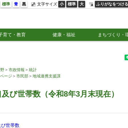
標準
青
黒
文字サイズ
小
標準
大
ふりがなをつけ
子育て・教育
健康・福祉
まちづくり・
分野
市政情報
統計
ページ
市民部
地域連携支援課
及び世帯数（令和8年3月末現在）
及び世帯数