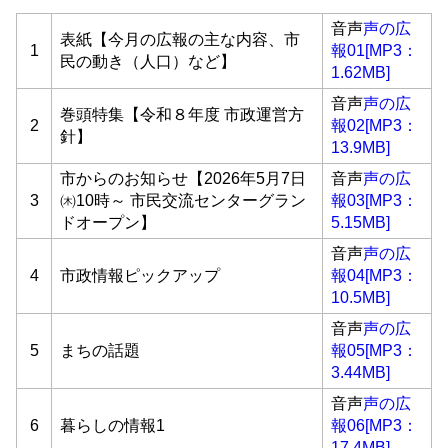
音声
声の広
表紙【今月の広報の主な内容、市
1
報01[MP3：
民の動き（人口）など】
1.62MB]
音声
声の広
巻頭特集【令和８年度 市政運営方
2
報02[MP3：
針】
13.9MB]
市からのお知らせ【2026年5月7日
音声
声の広
3
㈭10時～ 市民交流センターグラン
報03[MP3：
ドオープン】
5.15MB]
音声
声の広
4
市政情報ピックアップ
報04[MP3：
10.5MB]
音声
声の広
5
まちの話題
報05[MP3：
3.44MB]
音声
声の広
6
暮らしの情報1
報06[MP3：
17.4MB]