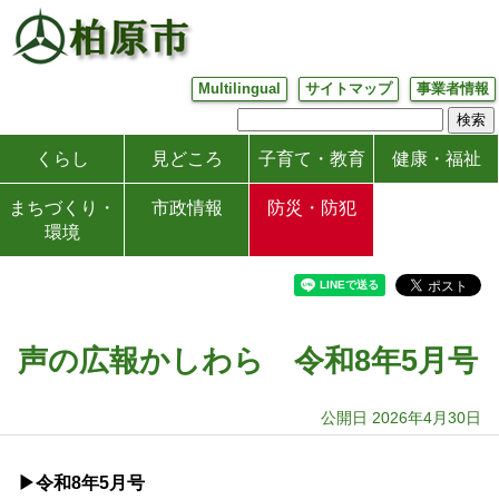
Multilingual
サイトマップ
事業者情報
くらし
見どころ
子育て・教育
健康・福祉
まちづくり・
市政情報
防災・防犯
環境
声の広報かしわら 令和8年5月号
公開日 2026年4月30日
▶令和8年5月号