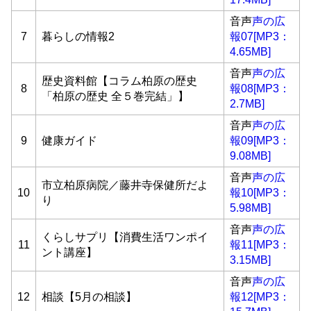
音声
声の広
7
暮らしの情報2
報07[MP3：
4.65MB]
音声
声の広
歴史資料館【コラム柏原の歴史
8
報08[MP3：
「柏原の歴史 全５巻完結」】
2.7MB]
音声
声の広
9
健康ガイド
報09[MP3：
9.08MB]
音声
声の広
市立柏原病院／藤井寺保健所だよ
10
報10[MP3：
り
5.98MB]
音声
声の広
くらしサプリ【消費生活ワンポイ
11
報11[MP3：
ント講座】
3.15MB]
音声
声の広
12
相談【5月の相談】
報12[MP3：