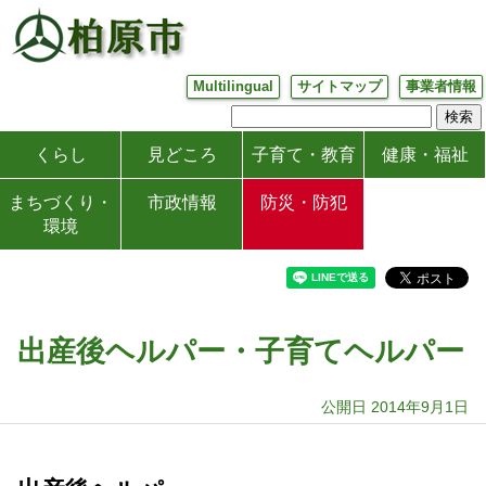
Multilingual
サイトマップ
事業者情報
くらし
見どころ
子育て・教育
健康・福祉
まちづくり・
市政情報
防災・防犯
環境
出産後ヘルパー・子育てヘルパー
公開日 2014年9月1日