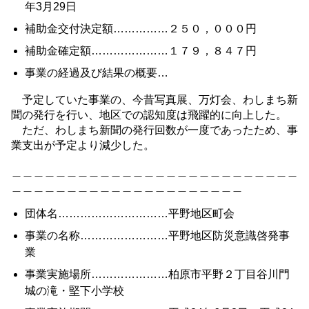
年3月29日
補助金交付決定額……………２５０，０００円
補助金確定額…………………１７９，８４７円
事業の経過及び結果の概要…
予定していた事業の、今昔写真展、万灯会、わしまち新
聞の発行を行い、地区での認知度は飛躍的に向上した。
ただ、わしまち新聞の発行回数が一度であったため、事
業支出が予定より減少した。
＿＿＿＿＿＿＿＿＿＿＿＿＿＿＿＿＿＿＿＿＿＿＿＿＿＿
＿＿＿＿＿＿＿＿＿＿＿＿＿＿＿＿＿＿＿＿＿
団体名…………………………平野地区町会
事業の名称……………………平野地区防災意識啓発事
業
事業実施場所…………………柏原市平野２丁目谷川門
城の滝・堅下小学校