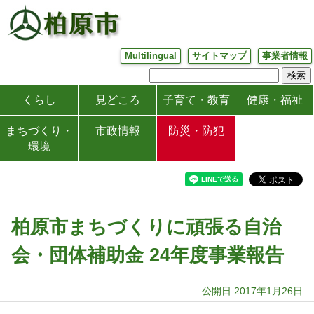
Multilingual
サイトマップ
事業者情報
くらし
見どころ
子育て・教育
健康・福祉
まちづくり・
市政情報
防災・防犯
環境
柏原市まちづくりに頑張る自治
会・団体補助金 24年度事業報告
公開日 2017年1月26日