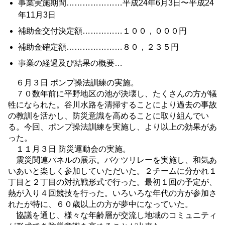
事業実施期間…………………平成24年6月3日〜平成24
年11月3日
補助金交付決定額……………１００，０００円
補助金確定額…………………８０，２３５円
事業の経過及び結果の概要…
６月３日 ポンプ操法訓練の実施。
７０数年前に平野地区の池が決壊し、たくさんの方が犠
牲になられた。谷川水路を清掃することにより過去の事故
の教訓を活かし、防災意識を高めることに取り組んでい
る。今回、ポンプ操法訓練を実施し、より以上の効果があ
った。
１１月３日 防災運動会の実施。
震災関連パネルの展示。バケツリレーを実施し、和気あ
いあいと楽しく参加していただいた。２チームに分かれ１
丁目と２丁目の対抗戦形式で行った。最初１回の予定が、
熱が入り４回競技を行った。いろいろな年代の方が参加さ
れたが特に、６０歳以上の方が夢中になっていた。
協議を通じ、様々な年齢層が交流し地域のコミュニティ