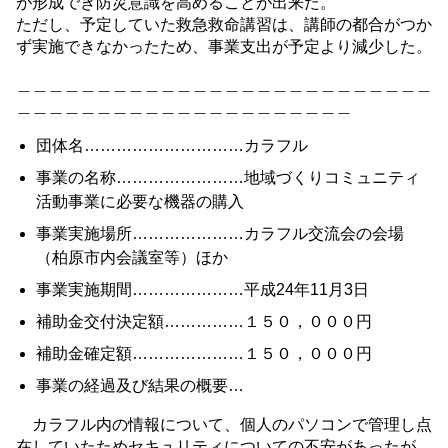
が形成でき防災意識を高めることが出来た。
ただし、予定していた救急救命講習は、講師の都合がつか
ず実施できなかったため、事業支出が予定より減少した。
＿＿＿＿＿＿＿＿＿＿＿＿＿＿＿＿＿＿＿＿＿＿＿＿＿＿
＿＿＿＿＿＿＿＿＿＿＿＿＿＿＿＿＿＿＿＿＿
団体名…………………………カラフル
事業の名称……………………地域づくりコミュニティ
活動事業に必要な機器の購入
事業実施場所…………………カラフル交流会の会場
（柏原市内会議室等）ほか
事業実施期間…………………平成24年11月3日
補助金交付決定額……………１５０，０００円
補助金確定額…………………１５０，０００円
事業の経過及び結果の概要…
カラフル内の情報について、個人のパソコンで管理し点
在していたためセキュリティについての不安があったが、