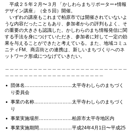
平成２５年２月〜３月 「かしわらまちリポーター+情報
デザイン講座」（全５回）開催。
いずれの講座もこれまで柏原市では開催されていないよ
うな内容だったこともあり、参加者からの評判もよく、そ
の重要の大きさも認識した。かしわらのまち情報発信に関
する手法を身につけていただき、参加者に対して一定の効
果を与えることができたと考えている。また、地域コミュ
ニティFM、商店街との連携は、新しいまちづくりへのネ
ットワーク形成につなげていきたい。
＿＿＿＿＿＿＿＿＿＿＿＿＿＿＿＿＿＿＿＿＿＿＿＿＿＿
＿＿＿＿＿＿＿＿＿＿＿＿＿＿＿＿＿＿＿＿＿
団体名…………………………太平寺わしらのまちづく
り委員会
事業の名称……………………太平寺わしらのまちづく
り
事業実施場所…………………柏原市太平寺地区内
事業実施期間…………………平成24年4月1日〜平成25