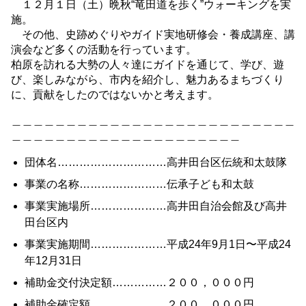
１２月１日（土）晩秋“竜田道を歩く”ウォーキングを実
施。
その他、史跡めぐりやガイド実地研修会・養成講座、講
演会など多くの活動を行っています。
柏原を訪れる大勢の人々達にガイドを通じて、学び、遊
び、楽しみながら、市内を紹介し、魅力あるまちづくり
に、貢献をしたのではないかと考えます。
＿＿＿＿＿＿＿＿＿＿＿＿＿＿＿＿＿＿＿＿＿＿＿＿＿＿
＿＿＿＿＿＿＿＿＿＿＿＿＿＿＿＿＿＿＿＿＿
団体名…………………………高井田台区伝統和太鼓隊
事業の名称……………………伝承子ども和太鼓
事業実施場所…………………高井田自治会館及び高井
田台区内
事業実施期間…………………平成24年9月1日〜平成24
年12月31日
補助金交付決定額……………２００，０００円
補助金確定額…………………２００，０００円