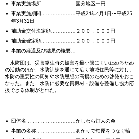
事業実施場所…………………国分地区一円
事業実施期間…………………平成24年4月1日〜平成25
年3月31日
補助金交付決定額……………２００，０００円
補助金確定額…………………２００，０００円
事業の経過及び結果の概要…
水防団は、災害発生時の被害を最小限にくい止めるため
の活動のほか、水防訓練を通じて広く地域住民等に対し、
水防の重要性の周知や水防思想の高揚のための啓発をおこ
なった。また、水防に必要な資機材・設備を整備し協力応
援できる体制がとれた。
＿＿＿＿＿＿＿＿＿＿＿＿＿＿＿＿＿＿＿＿＿＿＿＿＿＿
＿＿＿＿＿＿＿＿＿＿＿＿＿＿＿＿＿＿＿＿＿
団体名…………………………かしわら灯人の会
事業の名称……………………あかりで柏原をつなぐ輪