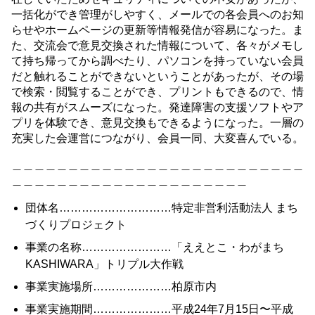
一括化ができ管理がしやすく、メールでの各会員へのお知
らせやホームページの更新等情報発信が容易になった。ま
た、交流会で意見交換された情報について、各々がメモし
て持ち帰ってから調べたり、パソコンを持っていない会員
だと触れることができないということがあったが、その場
で検索・閲覧することができ、プリントもできるので、情
報の共有がスムーズになった。発達障害の支援ソフトやア
プリを体験でき、意見交換もできるようになった。一層の
充実した会運営につながり、会員一同、大変喜んでいる。
＿＿＿＿＿＿＿＿＿＿＿＿＿＿＿＿＿＿＿＿＿＿＿＿＿＿
＿＿＿＿＿＿＿＿＿＿＿＿＿＿＿＿＿＿＿＿＿
団体名…………………………特定非営利活動法人 まち
づくりプロジェクト
事業の名称……………………「ええとこ・わがまち
KASHIWARA」トリプル大作戦
事業実施場所…………………柏原市内
事業実施期間…………………平成24年7月15日〜平成