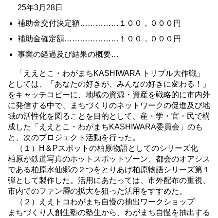
25年3月28日
補助金交付決定額……………１００，０００円
補助金確定額…………………１００，０００円
事業の経過及び結果の概要…
「ええとこ・わがまちKASHIWARA トリプル大作戦」
としては、「あなたの好きが、みんなの好きに変わる！」
をキャッチコピーに、地域の資源・資産を戦略的に市内外
に発信する中で、まちづくりのネットワークの促進及び地
域の活性化を図ることを目的として、産・学・官・民で構
成した「ええとこ・わがまちKASHIWARA委員会」のも
と、次のプロジェクト活動を行った。
（１）H＆Pスポットの柏原物語としてのシリーズ化
柏原が鉄道写真のホットスポットゾーン、都会のオアシス
である柏原水仙郷の２つをとりあげ柏原物語シリーズ第１
弾として製作した。活用にあたっては、市外配布の重視、
市内でのファン層の拡大を狙った活用をすすめた。
（２）ええトコわがまち自慢の抽出ワークショップ
まちづくり人創生塾の塾生から、わがまち自慢を抽出する