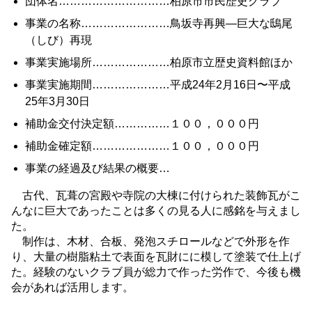
団体名…………………………柏原市市民歴史クラブ
事業の名称……………………鳥坂寺再興—巨大な鴟尾
（しび）再現
事業実施場所…………………柏原市立歴史資料館ほか
事業実施期間…………………平成24年2月16日〜平成
25年3月30日
補助金交付決定額……………１００，０００円
補助金確定額…………………１００，０００円
事業の経過及び結果の概要…
古代、瓦葺の宮殿や寺院の大棟に付けられた装飾瓦がこ
んなに巨大であったことは多くの見る人に感銘を与えまし
た。
制作は、木材、合板、発泡スチロールなどで外形を作
り、大量の樹脂粘土で表面を瓦財にに模して塗装で仕上げ
た。経験のないクラブ員が総力で作った労作で、今後も機
会があれば活用します。