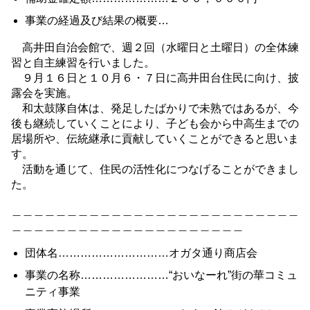
事業の経過及び結果の概要…
高井田自治会館で、週２回（水曜日と土曜日）の全体練
習と自主練習を行いました。
９月１６日と１０月６・７日に高井田台住民に向け、披
露会を実施。
和太鼓隊自体は、発足したばかりで未熟ではあるが、今
後も継続していくことにより、子ども会から中高生までの
居場所や、伝統継承に貢献していくことができると思いま
す。
活動を通じて、住民の活性化につなげることができまし
た。
＿＿＿＿＿＿＿＿＿＿＿＿＿＿＿＿＿＿＿＿＿＿＿＿＿＿
＿＿＿＿＿＿＿＿＿＿＿＿＿＿＿＿＿＿＿＿＿
団体名…………………………オガタ通り商店会
事業の名称……………………“おいなーれ”街の華コミュ
ニティ事業