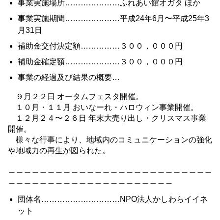
事業実施場所…………………ふれあい館オガタ ほか
事業実施期間…………………平成24年6月〜平成25年3
月31日
補助金交付決定額……………３００，０００円
補助金確定額…………………３００，０００円
事業の経過及び結果の概要…
９月２２日 オータムフェスタ開催。
１０月・１１月 おいなーれ・ハロウィン事業開催。
１２月２４〜２６日 年末大売り出し・クリスマス事業
開催。
様々な行事により、地域内のコミュニケーションの強化
や地域力の再生が図られた。
＿＿＿＿＿＿＿＿＿＿＿＿＿＿＿＿＿＿＿＿＿＿＿＿＿＿
＿＿＿＿＿＿＿＿＿＿＿＿＿＿＿＿＿＿＿＿＿
団体名…………………………NPO法人かしわらイイネ
ット