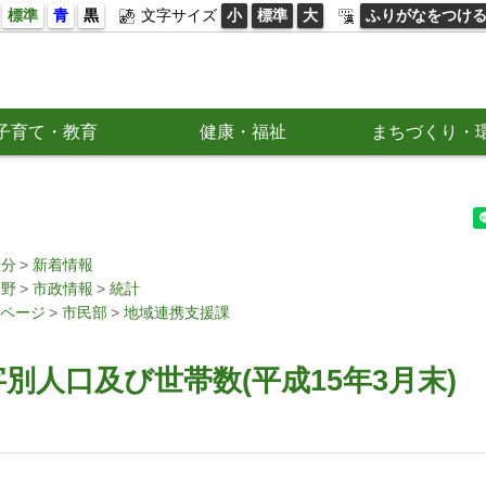
標準
青
黒
文字サイズ
小
標準
大
ふりがなをつけ
子育て・教育
健康・福祉
まちづくり・
区分
新着情報
分野
市政情報
統計
ページ
市民部
地域連携支援課
別人口及び世帯数(平成15年3月末)