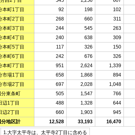
分西2丁目
545
1,256
607
分本町1丁目
92
198
102
分本町2丁目
268
660
311
分本町3丁目
244
545
263
分本町4丁目
240
638
309
分本町5丁目
117
326
150
分本町6丁目
242
676
326
分本町7丁目
951
2,624
1,339
分市場1丁目
658
1,868
894
分市場2丁目
697
2,028
1,048
国分東条町
505
1,547
766
田辺1丁目
488
1,328
644
田辺2丁目
660
1,903
945
国分地区計
12,528
33,193
16,470
1.大字太平寺は、太平寺2丁目に含める