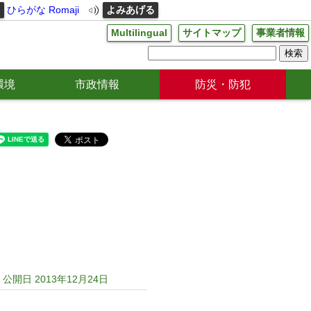
る
ひらがな
Romaji
よみあげる
Multilingual
サイトマップ
事業者情報
環境
市政情報
防災・防犯
公開日 2013年12月24日