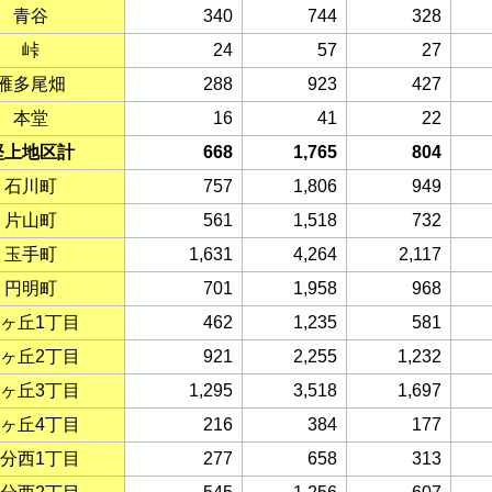
青谷
340
744
328
峠
24
57
27
雁多尾畑
288
923
427
本堂
16
41
22
堅上地区計
668
1,765
804
石川町
757
1,806
949
片山町
561
1,518
732
玉手町
1,631
4,264
2,117
円明町
701
1,958
968
ヶ丘1丁目
462
1,235
581
ヶ丘2丁目
921
2,255
1,232
ヶ丘3丁目
1,295
3,518
1,697
ヶ丘4丁目
216
384
177
分西1丁目
277
658
313