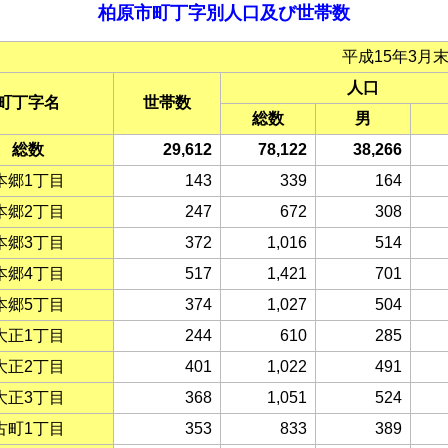
柏原市町丁字別人口及び世帯数
平成15年3月
人口
町丁字名
世帯数
総数
男
総数
29,612
78,122
38,266
本郷1丁目
143
339
164
本郷2丁目
247
672
308
本郷3丁目
372
1,016
514
本郷4丁目
517
1,421
701
本郷5丁目
374
1,027
504
大正1丁目
244
610
285
大正2丁目
401
1,022
491
大正3丁目
368
1,051
524
古町1丁目
353
833
389