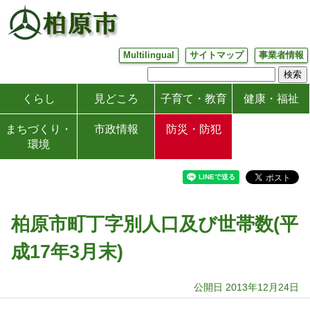
Multilingual
サイトマップ
事業者情報
くらし
見どころ
子育て・教育
健康・福祉
まちづくり・
市政情報
防災・防犯
環境
柏原市町丁字別人口及び世帯数(平
成17年3月末)
公開日 2013年12月24日