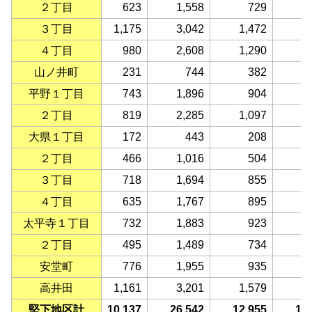
２丁目
623
1,558
729
３丁目
1,175
3,042
1,472
1
４丁目
980
2,608
1,290
1
山ノ井町
231
744
382
平野１丁目
743
1,896
904
２丁目
819
2,285
1,097
1
大県１丁目
172
443
208
２丁目
466
1,016
504
３丁目
718
1,694
855
４丁目
635
1,767
895
太平寺１丁目
732
1,883
923
２丁目
495
1,489
734
安堂町
776
1,955
935
1
高井田
1,161
3,201
1,579
1
堅下地区計
10,137
26,542
12,955
13