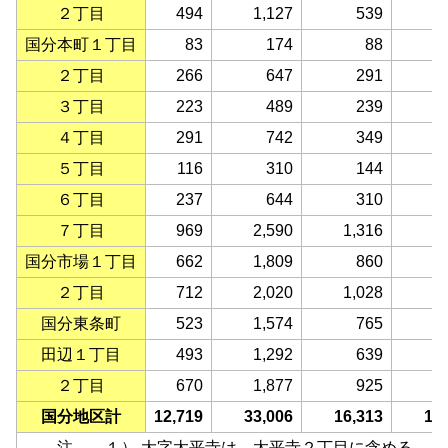
２丁目
494
1,127
539
国分本町１丁目
83
174
88
２丁目
266
647
291
３丁目
223
489
239
４丁目
291
742
349
５丁目
116
310
144
６丁目
237
644
310
７丁目
969
2,590
1,316
1
国分市場１丁目
662
1,809
860
２丁目
712
2,020
1,028
国分東条町
523
1,574
765
田辺１丁目
493
1,292
639
２丁目
670
1,877
925
国分地区計
12,719
33,006
16,313
16
注 １） 大字太平寺は、太平寺２丁目に含める